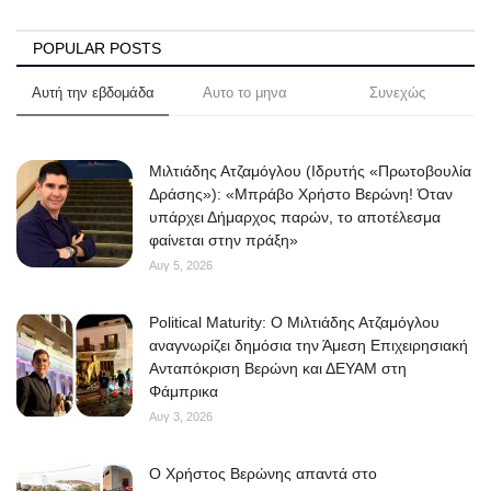
Science & Tech
POPULAR POSTS
Aegean Islands
Αυτή την εβδομάδα
Αυτο το μηνα
Συνεχώς
Σεβασμιώτατος Δωρόθεος Β’
Μιλτιάδης Ατζαμόγλου (Ιδρυτής «Πρωτοβουλία
Δράσης»): «Μπράβο Χρήστο Βερώνη! Όταν
Cost Of Living Crisis
υπάρχει Δήμαρχος παρών, το αποτέλεσμα
φαίνεται στην πράξη»
Opinion + Analysis
Αυγ 5, 2026
L’Art des Sens
Political Maturity: Ο Μιλτιάδης Ατζαμόγλου
αναγνωρίζει δημόσια την Άμεση Επιχειρησιακή
Local Elections 2023
Ανταπόκριση Βερώνη και ΔΕΥΑΜ στη
Φάμπρικα
Αυγ 3, 2026
All News
O Χρήστος Βερώνης απαντά στο
About