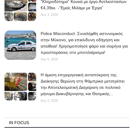
“Κληροδότημα” Κουκά με έργο Αντλιοστασίων
€4,39εκ. -“Εμείς Μιλάμε με Έργα”
Elections 2023
Αυγ 3, 2026
Γλώσσα
Police Misconduct: Συνελήφθη αστυνομικός
Ελληνικά
English
στην Μύκονο, για επικίνδυνη οδήγηση και
απείθεια! Χρησιμοποίησε φάρο και σειρήνα για
προσπεράσεις στο μποτιλιάρισμα!
Αυγ 6, 2026
Η άμεση επιχειρησιακή ανταπόκριση της
Διοίκησης Βερώνη στη Φάμπρικα μετατρέπει
την Αποτελεσματική Διαχείριση σε πολιτικό
μήνυμα Διακυβέρνησης και Θεσμικής...
Αυγ 3, 2026
IN FOCUS