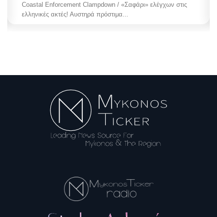
Coastal Enforcement Clampdown / «Σαφάρι» ελέγχων στις
ελληνικές ακτές! Αυστηρά πρόστιμα...