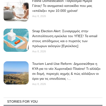
Feline Domestication: Παγκόσμια Ημέρα
Γάτας! Το αινιγματικό κατοικίδιο που μας
«επέλεξε» πριν 10.000 χρόνια!
Αυγ 8, 2026
Snap Election Alert: Συναγερμός στην
Αντιπολίτευση εγκύκλιο του ΥΠΕΣ! Τα email
στους απόδημους και ο πυρετός των
πρόωρων εκλογών [Εγκύκλιος]
Αυγ 8, 2026
Tourism Land-Use Reform: Δημοσιεύθηκε η
ΚΥΑ για το νέο Χωροταξικό Πλαίσιο! Τι αλλάζει
σε δομή, περιοχές αιχμής & πώς αλλάζουν οι
όροι για τις επενδύσεις -...
Αυγ 8, 2026
STORIES FOR YOU