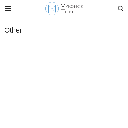
Other
Contact Us
Politique
Business
Travel
World
Style Adorés