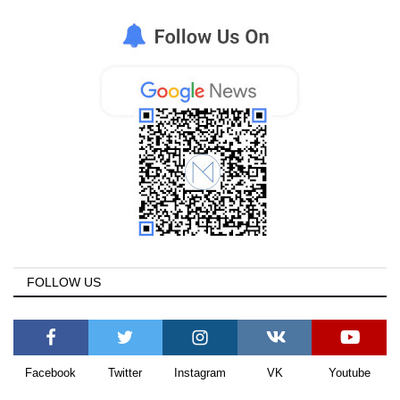
Greece
Entertainment
Arts & Culture
Mykonos
Mykonos Ticker TV
Sport
FOLLOW US
Sustainability
Health
Facebook
Twitter
Instagram
VK
Youtube
In Pictures