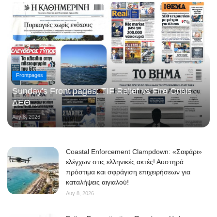
Frontpages
Sunday's Front pages: TIF Relief vs Fire Crisis -
ΔΕΘ,...
Αυγ 8, 2026
Coastal Enforcement Clampdown: «Σαφάρι»
ελέγχων στις ελληνικές ακτές! Αυστηρά
πρόστιμα και σφράγιση επιχειρήσεων για
καταλήψεις αιγιαλού!
Αυγ 8, 2026