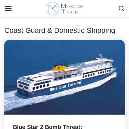
Coast Guard & Domestic Shipping
Contact Us
Politique
Business
Travel
World
Style Adorés
Blue Star 2 Bomb Threat: