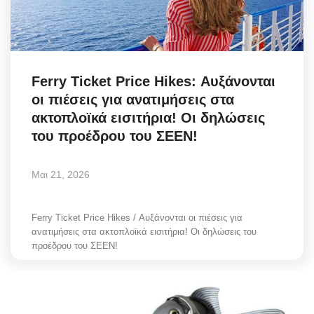
Science & Tech
Aegean Islands
Ferry Ticket Price Hikes: Αυξάνονται
Σεβασμιώτατος Δωρόθεος Β’
οι πιέσεις για ανατιμήσεις στα
ακτοπλοϊκά εισιτήρια! Οι δηλώσεις
Cost Of Living Crisis
του προέδρου του ΣΕΕΝ!
Opinion + Analysis
Μαι 21, 2026
L’Art des Sens
Ferry Ticket Price Hikes / Αυξάνονται οι πιέσεις για
ανατιμήσεις στα ακτοπλοϊκά εισιτήρια! Οι δηλώσεις του
All News
προέδρου του ΣΕΕΝ!
Local Elections 2023
About