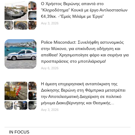
O Χρήστος Βερώνης απαντά στο
“Κληροδότημα” Κουκά με έργο Αντλιοστασίων
€4,39εκ. -“Εμείς Μιλάμε με Έργα”
Αυγ 3, 2026
Police Misconduct: Συνελήφθη αστυνομικός
στην Μύκονο, για επικίνδυνη οδήγηση και
απείθεια! Χρησιμοποίησε φάρο και σειρήνα για
προσπεράσεις στο μποτιλιάρισμα!
Αυγ 6, 2026
Η άμεση επιχειρησιακή ανταπόκριση της
Διοίκησης Βερώνη στη Φάμπρικα μετατρέπει
την Αποτελεσματική Διαχείριση σε πολιτικό
μήνυμα Διακυβέρνησης και Θεσμικής...
Αυγ 3, 2026
IN FOCUS