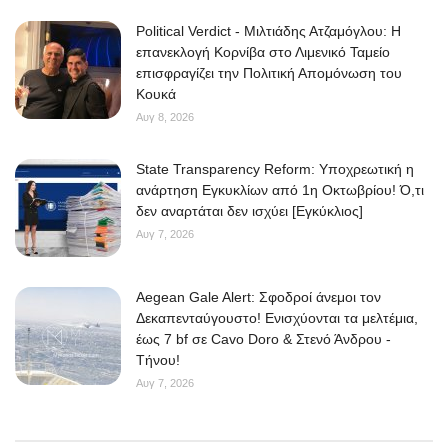
Political Verdict - Μιλτιάδης Ατζαμόγλου: Η
επανεκλογή Κορνίβα στο Λιμενικό Ταμείο
επισφραγίζει την Πολιτική Απομόνωση του
Κουκά
Αυγ 8, 2026
State Transparency Reform: Υποχρεωτική η
ανάρτηση Εγκυκλίων από 1η Οκτωβρίου! Ό,τι
δεν αναρτάται δεν ισχύει [Εγκύκλιος]
Αυγ 7, 2026
Aegean Gale Alert: Σφοδροί άνεμοι τον
Δεκαπενταύγουστο! Ενισχύονται τα μελτέμια,
έως 7 bf σε Cavo Doro & Στενό Άνδρου -
Τήνου!
Αυγ 7, 2026