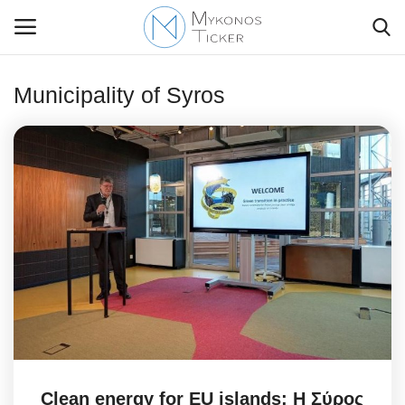
Municipality of Syros
Contact Us
Politique
Business
Travel
World
Greece
Clean energy for EU islands: Η Σύρος