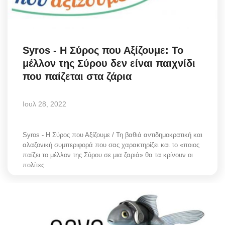
Science & Tech
Aegean Islands
Syros - Η Σύρος που Αξίζουμε: Το
μέλλον της Σύρου δεν είναι παιχνίδι
Σεβασμιώτατος Δωρόθεος Β’
που παίζεται στα ζάρια
Cost Of Living Crisis
Ιουλ 28, 2022
Opinion + Analysis
Syros - Η Σύρος που Αξίζουμε / Τη βαθιά αντιδημοκρατική και
L’Art des Sens
αλαζονική συμπεριφορά που σας χαρακτηρίζει και το «ποιος
παίζει το μέλλον της Σύρου σε μια ζαριά» θα τα κρίνουν οι
πολίτες.
All News
Local Elections 2023
About