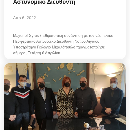
Αστυνομικό Διευθυντή
Απρ 6, 2022
Mayor of Syros / Εθιμοτυπική συνάντηση με τον νέο Γενικό
Περιφερειακό Αστυνομικό Διευθυντή Νοτίου Αιγαίου
Υποστράτηγο Γεώργιο Μιχαλόπουλο πραγματοποίησε
σήμερα, Τετάρτη 6 Απριλίου...