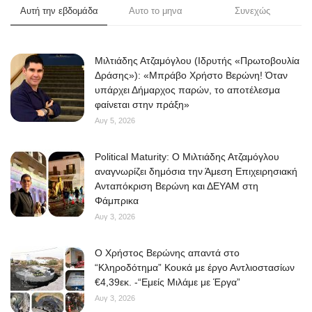
Αυτή την εβδομάδα
Αυτο το μηνα
Συνεχώς
Μιλτιάδης Ατζαμόγλου (Ιδρυτής «Πρωτοβουλία
Δράσης»): «Μπράβο Χρήστο Βερώνη! Όταν
υπάρχει Δήμαρχος παρών, το αποτέλεσμα
φαίνεται στην πράξη»
Αυγ 5, 2026
Political Maturity: Ο Μιλτιάδης Ατζαμόγλου
αναγνωρίζει δημόσια την Άμεση Επιχειρησιακή
Ανταπόκριση Βερώνη και ΔΕΥΑΜ στη
Φάμπρικα
Αυγ 3, 2026
O Χρήστος Βερώνης απαντά στο
“Κληροδότημα” Κουκά με έργο Αντλιοστασίων
€4,39εκ. -“Εμείς Μιλάμε με Έργα”
Αυγ 3, 2026