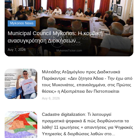
Mykonos News
Municipal Council Mykonos: Η κομβική
ανασυγκρότηση Διοικήσεων...
Αυγ 7, 2026
Μιλτιάδης Ατζαμόγλου προς Διαδικτυακά
Παράκεντρα: «Δεν ζήτησα Άδεια - Την έχω από
τους Μυκονιάτες, επανειλημμένα, στις Πρώτες
θέσεις» η Αξιοπρέπεια δεν Πιστοποιείται
Αυγ 6, 2026
Cadastre digitalization: Τι λειτουργεί
πραγματικά ψηφιακά & πώς διορθώνονται τα
λάθη! 11 ερωτήσεις + απαντήσεις για Ψηφιακές
Υπηρεσίες & διορθώσεις λαθών στο...