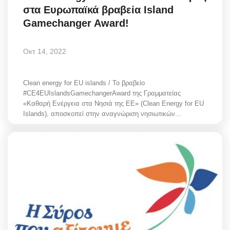
στα Ευρωπαϊκά βραβεία Island
Style Adorés
Gamechanger Award!
Entertainment
Οκτ 14, 2022
Arts & Culture
Clean energy for EU islands / Το βραβείο
Mykonos
#CE4EUIslandsGamechangerAward της Γραμματείας
«Καθαρή Ενέργεια στα Νησιά της ΕΕ» (Clean Energy for EU
Islands), αποσκοπεί στην αναγνώριση νησιωτικών...
Mykonos Ticker TV
Sport
Sustainability
Health
In Pictures