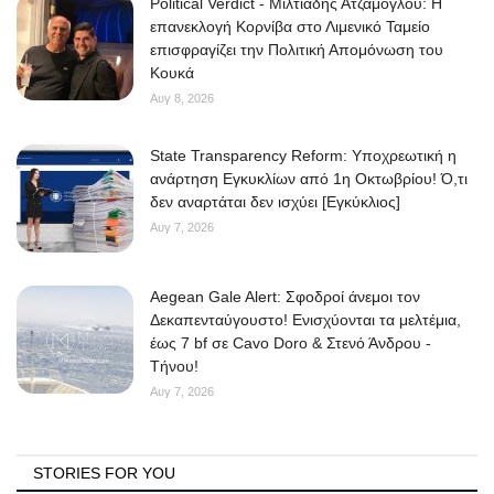
Political Verdict - Μιλτιάδης Ατζαμόγλου: Η
επανεκλογή Κορνίβα στο Λιμενικό Ταμείο
επισφραγίζει την Πολιτική Απομόνωση του
Κουκά
Αυγ 8, 2026
State Transparency Reform: Υποχρεωτική η
ανάρτηση Εγκυκλίων από 1η Οκτωβρίου! Ό,τι
δεν αναρτάται δεν ισχύει [Εγκύκλιος]
Αυγ 7, 2026
Aegean Gale Alert: Σφοδροί άνεμοι τον
Δεκαπενταύγουστο! Ενισχύονται τα μελτέμια,
έως 7 bf σε Cavo Doro & Στενό Άνδρου -
Τήνου!
Αυγ 7, 2026
STORIES FOR YOU