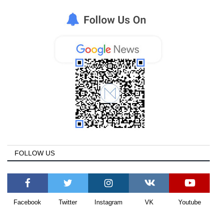
Style Adorés
Entertainment
Arts & Culture
Mykonos
Mykonos Ticker TV
Sport
FOLLOW US
Sustainability
Health
Facebook
Twitter
Instagram
VK
Youtube
In Pictures