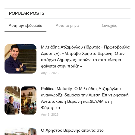
Science & Tech
POPULAR POSTS
Aegean Islands
Αυτή την εβδομάδα
Αυτο το μηνα
Συνεχώς
Σεβασμιώτατος Δωρόθεος Β’
Μιλτιάδης Ατζαμόγλου (Ιδρυτής «Πρωτοβουλία
Δράσης»): «Μπράβο Χρήστο Βερώνη! Όταν
Cost Of Living Crisis
υπάρχει Δήμαρχος παρών, το αποτέλεσμα
φαίνεται στην πράξη»
Opinion + Analysis
Αυγ 5, 2026
L’Art des Sens
Political Maturity: Ο Μιλτιάδης Ατζαμόγλου
αναγνωρίζει δημόσια την Άμεση Επιχειρησιακή
Local Elections 2023
Ανταπόκριση Βερώνη και ΔΕΥΑΜ στη
Φάμπρικα
Αυγ 3, 2026
All News
O Χρήστος Βερώνης απαντά στο
About