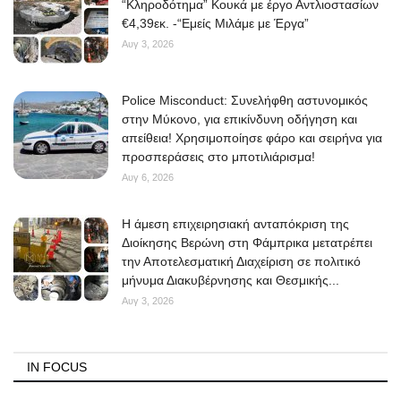
“Κληροδότημα” Κουκά με έργο Αντλιοστασίων
€4,39εκ. -“Εμείς Μιλάμε με Έργα”
Elections 2023
Αυγ 3, 2026
Γλώσσα
Police Misconduct: Συνελήφθη αστυνομικός
Ελληνικά
English
στην Μύκονο, για επικίνδυνη οδήγηση και
απείθεια! Χρησιμοποίησε φάρο και σειρήνα για
προσπεράσεις στο μποτιλιάρισμα!
Αυγ 6, 2026
Η άμεση επιχειρησιακή ανταπόκριση της
Διοίκησης Βερώνη στη Φάμπρικα μετατρέπει
την Αποτελεσματική Διαχείριση σε πολιτικό
μήνυμα Διακυβέρνησης και Θεσμικής...
Αυγ 3, 2026
IN FOCUS