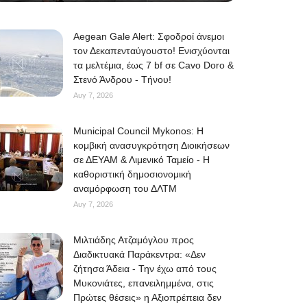
Aegean Gale Alert: Σφοδροί άνεμοι
τον Δεκαπενταύγουστο! Ενισχύονται
τα μελτέμια, έως 7 bf σε Cavo Doro &
Στενό Άνδρου - Τήνου!
Αυγ 7, 2026
Municipal Council Mykonos: Η
κομβική ανασυγκρότηση Διοικήσεων
σε ΔΕΥΑΜ & Λιμενικό Ταμείο - Η
καθοριστική δημοσιονομική
αναμόρφωση του ΔΛΤΜ
Αυγ 7, 2026
Μιλτιάδης Ατζαμόγλου προς
Διαδικτυακά Παράκεντρα: «Δεν
ζήτησα Άδεια - Την έχω από τους
Μυκονιάτες, επανειλημμένα, στις
Πρώτες θέσεις» η Αξιοπρέπεια δεν