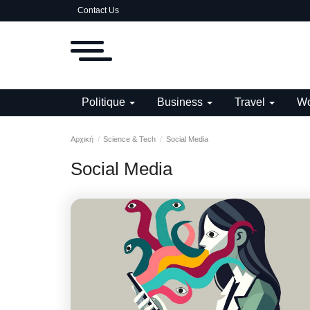
Contact Us
Politique
Business
Travel
Wo
Αρχική
Science & Tech
Social Media
Social Media