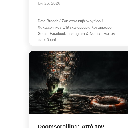
Ιαν 26, 2026
Data Breach / Σοκ στον κυβερνοχώρο!!
Χακαρίστηκαν 149 εκατομμύρια λογαριασμοί
Gmail, Facebook, Instagram & Netflix - Δες αν
είσαι θύμα!!
Doomscrolling: Από την