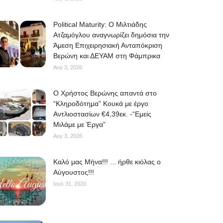
Political Maturity: Ο Μιλτιάδης
Ατζαμόγλου αναγνωρίζει δημόσια την
Άμεση Επιχειρησιακή Ανταπόκριση
Βερώνη και ΔΕΥΑΜ στη Φάμπρικα
Αυγ 3, 2026
O Χρήστος Βερώνης απαντά στο
“Κληροδότημα” Κουκά με έργο
Αντλιοστασίων €4,39εκ. -“Εμείς
Μιλάμε με Έργα”
Αυγ 3, 2026
Kαλό μας Μήνα!!! ... ήρθε κιόλας ο
Αύγουστος!!!
Ιουλ 31, 2020