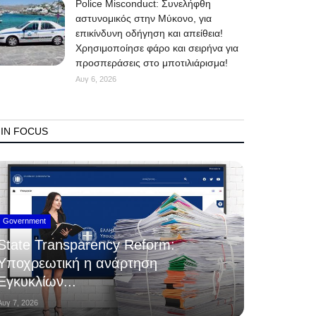
Police Misconduct: Συνελήφθη
αστυνομικός στην Μύκονο, για
επικίνδυνη οδήγηση και απείθεια!
Χρησιμοποίησε φάρο και σειρήνα για
προσπεράσεις στο μποτιλιάρισμα!
Αυγ 6, 2026
IN FOCUS
Government
State Transparency Reform:
Υποχρεωτική η ανάρτηση
Εγκυκλίων...
Αυγ 7, 2026