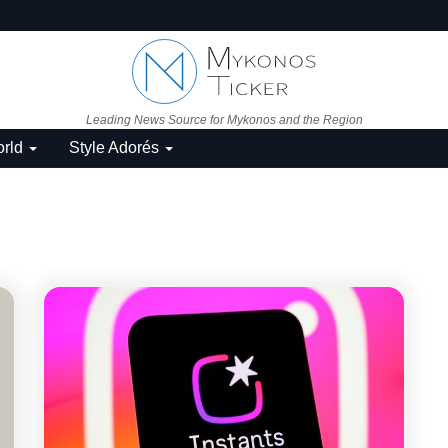
Leading News Source for Mykonos and the Region
rld
Style Adorés