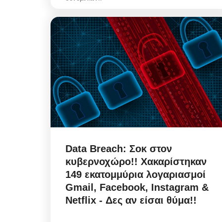
Police Misconduct: Συνελ
αστυνομικός στην Μύκονο
για...
Αυγ 6, 2026
Police Misconduct / Στην Μύκονο, συνελήφ
Data Breach: Σοκ στον
αστυνομικός, που υπηρετεί στη Γενική...
κυβερνοχώρο!! Χακαρίστηκαν
149 εκατομμύρια λογαριασμοί
Gmail, Facebook, Instagram &
Netflix - Δες αν είσαι θύμα!!