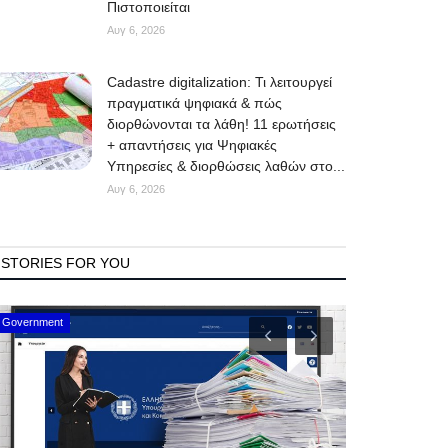
Πιστοποιείται
Αυγ 6, 2026
Cadastre digitalization: Τι λειτουργεί
πραγματικά ψηφιακά & πώς
διορθώνονται τα λάθη! 11 ερωτήσεις
+ απαντήσεις για Ψηφιακές
Υπηρεσίες & διορθώσεις λαθών στο...
Αυγ 6, 2026
STORIES FOR YOU
Mykonos Events
Mykonos News