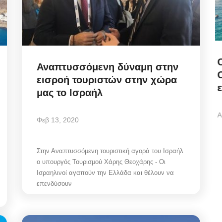
m:
Coastal Enforcement
Αναπτυσσόμενη δύναμη στην
Clampdown: «Σαφάρι»
εισροή τουριστών στην χώρα
ελέγχων στις ελληνικές...
μας το Ισραήλ
Αυγ 8, 2026
Φεβ 13, 2020
η
Coastal Enforcement Clampdown / «Σαφάρι»
Στην Αναπτυσσόμενη τουριστική αγορά του Ισραήλ
ι...
ελέγχων στις ελληνικές ακτές! Αυστηρά πρόστιμα...
ο υπουργός Τουρισμού Χάρης Θεοχάρης - Οι
Ισραηλινοί αγαπούν την Ελλάδα και θέλουν να
επενδύσουν