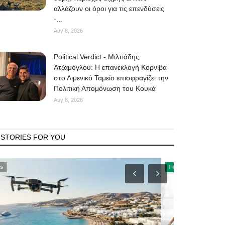
αλλάζουν οι όροι για τις επενδύσεις
-...
Αυγ 8, 2026
Political Verdict - Μιλτιάδης
Ατζαμόγλου: Η επανεκλογή Κορνίβα
στο Λιμενικό Ταμείο επισφραγίζει την
Πολιτική Απομόνωση του Κουκά
Αυγ 8, 2026
STORIES FOR YOU
Fetes
Government