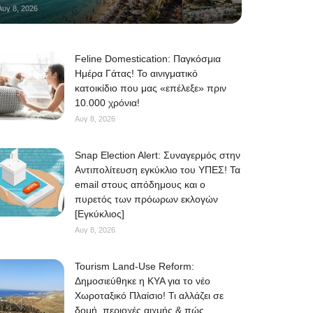
Αυγ 8, 2026
Feline Domestication: Παγκόσμια
Ημέρα Γάτας! Το αινιγματικό
κατοικίδιο που μας «επέλεξε» πριν
10.000 χρόνια!
Αυγ 8, 2026
Snap Election Alert: Συναγερμός στην
Αντιπολίτευση εγκύκλιο του ΥΠΕΣ! Τα
email στους απόδημους και ο
πυρετός των πρόωρων εκλογών
[Εγκύκλιος]
Αυγ 8, 2026
Tourism Land-Use Reform:
Δημοσιεύθηκε η ΚΥΑ για το νέο
Χωροταξικό Πλαίσιο! Τι αλλάζει σε
δομή, περιοχές αιχμής & πώς