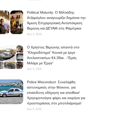
Political Maturity: Ο Μιλτιάδης
Ατζαμόγλου αναγνωρίζει δημόσια την
Άμεση Επιχειρησιακή Ανταπόκριση
Βερώνη και ΔΕΥΑΜ στη Φάμπρικα
Αυγ 3, 2026
O Χρήστος Βερώνης απαντά στο
“Κληροδότημα” Κουκά με έργο
Αντλιοστασίων €4,39εκ. -“Εμείς
Μιλάμε με Έργα”
Αυγ 3, 2026
Police Misconduct: Συνελήφθη
αστυνομικός στην Μύκονο, για
επικίνδυνη οδήγηση και απείθεια!
Χρησιμοποίησε φάρο και σειρήνα για
προσπεράσεις στο μποτιλιάρισμα!
Αυγ 6, 2026