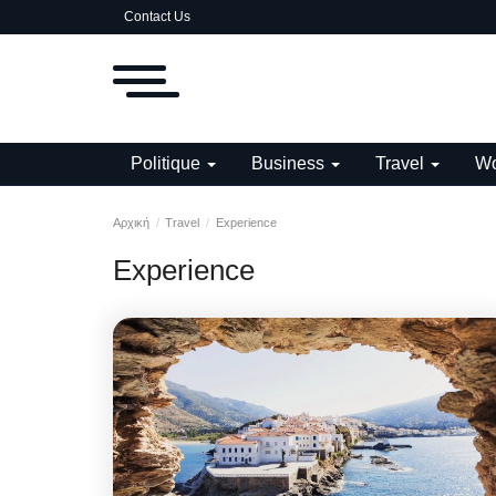
Contact Us
Politique
Business
Travel
Wo
Αρχική
Travel
Experience
Experience