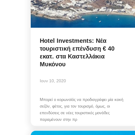
State Transparency Refor
Hotel Investments: Νέα
Υποχρεωτική η ανάρτηση
τουριστική επένδυση € 40
Εγκυκλίων...
εκατ. στα Καστελλάκια
Μυκόνου
Αυγ 7, 2026
Ιουν 10, 2020
State Transparency Reform / Υποχρεωτική 
ανάρτηση Εγκυκλίων από 1η Οκτωβρίου! Ό,τ
Μπορεί ο κορωνοϊός να προδιαγράφει μία κακή
σεζόν, φέτος, για τον τουρισμό, όμως, οι
επενδύσεις σε νέες τουριστικές μονάδες
παραμένουν στην πρ