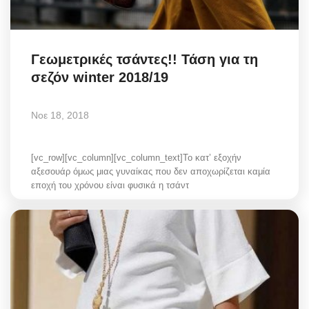
Γεωμετρικές τσάντες!! Τάση για τη
σεζόν winter 2018/19
Νοε 18, 2018
[vc_row][vc_column][vc_column_text]Το κατ’ εξοχήν
αξεσουάρ όμως μιας γυναίκας που δεν αποχωρίζεται καμία
εποχή του χρόνου είναι φυσικά η τσάντ