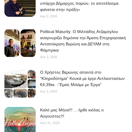
υπάρχει Δήμαρχος παρών, το αποτέλεσμα
φαίνεται στην πράξη»
Αυγ 5, 2026
Political Maturity: Ο Μιλτιάδης Ατζαμόγλου
αναγνωρίζει δημόσια την Άμεση Επιχειρησιακή
Ανταπόκριση Βερώνη και ΔΕΥΑΜ στη
Φάμπρικα
Αυγ 3, 2026
O Χρήστος Βερώνης απαντά στο
“Κληροδότημα” Κουκά με έργο Αντλιοστασίων
€4,39εκ. -“Εμείς Μιλάμε με Έργα”
Αυγ 3, 2026
Kαλό μας Μήνα!!! ... ήρθε κιόλας ο
Αύγουστος!!!
Ιουλ 31, 2020