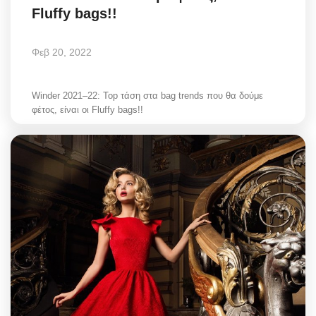
Fluffy bags!!
Φεβ 20, 2022
Winder 2021–22: Top τάση στα bag trends που θα δούμε
φέτος, είναι οι Fluffy bags!!