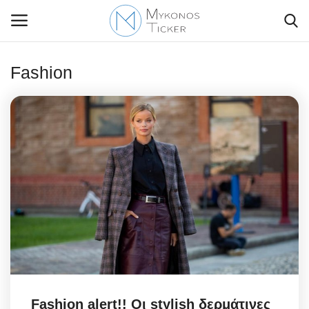
Fashion
Contact Us
Politique
Business
Travel
World
Style Adorés
Fashion alert!! Οι stylish δερμάτινες