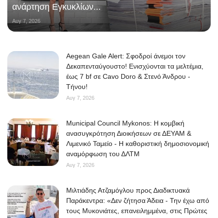
ανάρτηση Εγκυκλίων...
Αυγ 7, 2026
Aegean Gale Alert: Σφοδροί άνεμοι τον
Δεκαπενταύγουστο! Ενισχύονται τα μελτέμια,
έως 7 bf σε Cavo Doro & Στενό Άνδρου -
Τήνου!
Αυγ 7, 2026
Municipal Council Mykonos: Η κομβική
ανασυγκρότηση Διοικήσεων σε ΔΕΥΑΜ &
Λιμενικό Ταμείο - Η καθοριστική δημοσιονομική
αναμόρφωση του ΔΛΤΜ
Αυγ 7, 2026
Μιλτιάδης Ατζαμόγλου προς Διαδικτυακά
Παράκεντρα: «Δεν ζήτησα Άδεια - Την έχω από
τους Μυκονιάτες, επανειλημμένα, στις Πρώτες