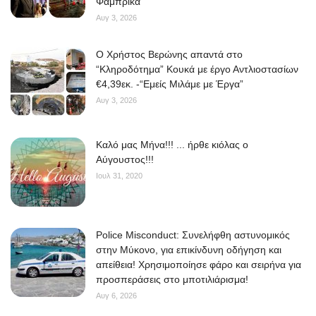
Φάμπρικα
Αυγ 3, 2026
O Χρήστος Βερώνης απαντά στο
“Κληροδότημα” Κουκά με έργο Αντλιοστασίων
€4,39εκ. -“Εμείς Μιλάμε με Έργα”
Αυγ 3, 2026
Kαλό μας Μήνα!!! ... ήρθε κιόλας ο
Αύγουστος!!!
Ιουλ 31, 2020
Police Misconduct: Συνελήφθη αστυνομικός
στην Μύκονο, για επικίνδυνη οδήγηση και
απείθεια! Χρησιμοποίησε φάρο και σειρήνα για
προσπεράσεις στο μποτιλιάρισμα!
Αυγ 6, 2026