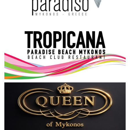
Science & Tech
Aegean Islands
Σεβασμιώτατος Δωρόθεος Β’
Cost Of Living Crisis
Opinion + Analysis
L’Art des Sens
All News
Local Elections 2023
About