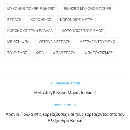
MYKONOS TICKER ΕΙΔΗΣΕΙΣ
ΕΙΔΗΣΕΙΣ MYKONOS TICKER
ΕΣΤΙΑΣΗ
ΚΟΡΩΝΟΙΟΣ
ΚΟΡΩΝΟΙΟΣ ΜΕΤΡΑ
ΚΟΡΩΝΟΪΟΣ ΣΤΗΝ ΕΛΛΑΔΑ
ΚΟΡΩΝΟΪΟΣ ΤΟΥΡΙΣΜΟΣ
ΜΕΙΩΣΗ ΦΠΑ
ΜΕΤΡΑ ΓΙΑ ΕΣΤΙΑΣΗ
ΜΕΤΡΑ ΓΙΑ ΤΟΥΡΙΣΜΟ
ΤΟΥΡΙΣΜΟΣ
ΦΠΑ
ΦΠΑ ΕΣΤΙΑΣΗ
ΦΠΑ ΤΟΥΡΙΣΜΟΣ
Previous Article
Hello July!! Καλό Μήνα, Ιούλιο!!!
Next Article
Χρόνια Πολλά στις εορτάζουσες και τους εορτάζοντες από τον
Αλέξανδρο Κουκά