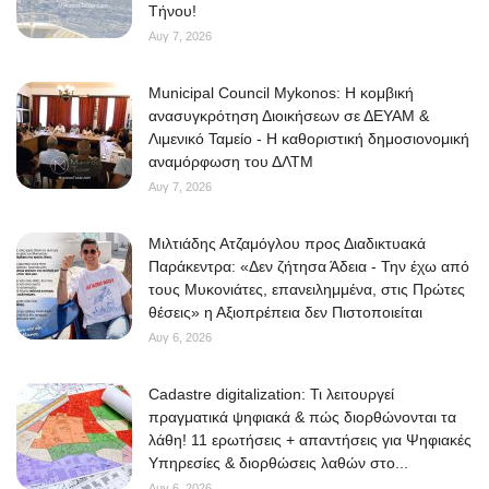
Τήνου!
Αυγ 7, 2026
Municipal Council Mykonos: Η κομβική
ανασυγκρότηση Διοικήσεων σε ΔΕΥΑΜ &
Λιμενικό Ταμείο - Η καθοριστική δημοσιονομική
αναμόρφωση του ΔΛΤΜ
Αυγ 7, 2026
Μιλτιάδης Ατζαμόγλου προς Διαδικτυακά
Παράκεντρα: «Δεν ζήτησα Άδεια - Την έχω από
τους Μυκονιάτες, επανειλημμένα, στις Πρώτες
θέσεις» η Αξιοπρέπεια δεν Πιστοποιείται
Αυγ 6, 2026
Cadastre digitalization: Τι λειτουργεί
πραγματικά ψηφιακά & πώς διορθώνονται τα
λάθη! 11 ερωτήσεις + απαντήσεις για Ψηφιακές
Υπηρεσίες & διορθώσεις λαθών στο...
Αυγ 6, 2026