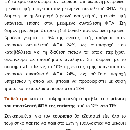
Ειδικότερα, όσον αφορά τον τουρισµό, στη διαµονή µε πρωινό,
η ενιαία τιµή υπάγεται στον µειωµένο συντελεστή ΦΠΑ. Στη
διαµονή µε ηµιδιατροφή (πρωινό και γεύµα), η ενιαία τιµή
υπάγεται, επίσης, στον µειωµένο συντελεστή ΦΠΑ. Στη
διαµονή µε πλήρη διατροφή (full board - πρωινό, µεσηµεριανό,
βραδινό γεύµα) το 5% της ενιαίας τιµής υπάγεται στον
κανονικό συντελεστή ΦΠΑ 24%, ως αντιπαροχή που
καταβάλλεται για τη διάθεση ποτών τα οποία περιέχουν
οινόπνευµα σε οποιαδήποτε αναλογία. Στη διαµονή µε το
σύστηµα all inclusive, το 10% της ενιαίας τιµής υπάγεται στον
κανονικό συντελεστή ΦΠΑ 24%, ως σύνθετη παροχή
υπηρεσιών η οποία δεν µπορεί να προσδιοριστεί µε σαφή
τρόπο, και το υπόλοιπο ποσοστό στο 13%.
Το δεύτερο,
και πιο… τολµηρό σενάριο προβλέπει τη
µείωση
του συντελεστή ΦΠΑ της εστίασης
από το 13%
στο 11%.
Συγκεκριµένα, για τον
τουρισµό
θα εξεταστεί είτε όλο το
τουριστικό πακέτο να πάει στο 13% ή εναλλακτικά να µειωθεί