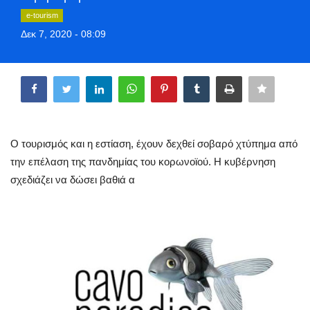
Greece
e-tourism
Δεκ 7, 2020 - 08:09
Entertainment
Share
Arts & Culture
Mykonos
Ο τουρισμός και η εστίαση, έχουν δεχθεί σοβαρό χτύπημα από
Mykonos Ticker TV
την επέλαση της πανδημίας του κορωνοϊού. Η κυβέρνηση
σχεδιάζει να δώσει βαθιά α
Sport
Sustainability
Health
In Pictures