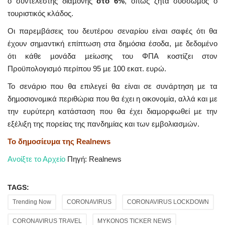
ο συντελεστής διαµονής
στο 6%
, όπως ζητά σύσσωµος ο
τουριστικός κλάδος.
Οι παρεµβάσεις του δευτέρου σεναρίου είναι σαφές ότι θα
έχουν σηµαντική επίπτωση στα δηµόσια έσοδα, µε δεδοµένο
ότι κάθε µονάδα µείωσης του ΦΠΑ κοστίζει στον
Προϋπολογισµό περίπου 95 µε 100 εκατ. ευρώ.
Το σενάριο που θα επιλεγεί θα είναι σε συνάρτηση µε τα
δηµοσιονοµικά περιθώρια που θα έχει η οικονοµία, αλλά και µε
την ευρύτερη κατάσταση που θα έχει διαµορφωθεί µε την
εξέλιξη της πορείας της πανδηµίας και των εµβολιασµών.
Το δημοσίευμα της Realnews
Ανοίξτε το Αρχείο
Πηγή: Realnews
TAGS:
Trending Now
CORONAVIRUS
CORONAVIRUS LOCKDOWN
CORONAVIRUS TRAVEL
MYKONOS TICKER NEWS