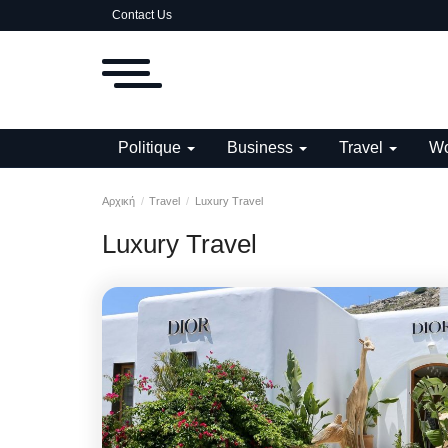
Contact Us
Politique
Business
Travel
Wo
Αρχική
Travel
Luxury Travel
Luxury Travel