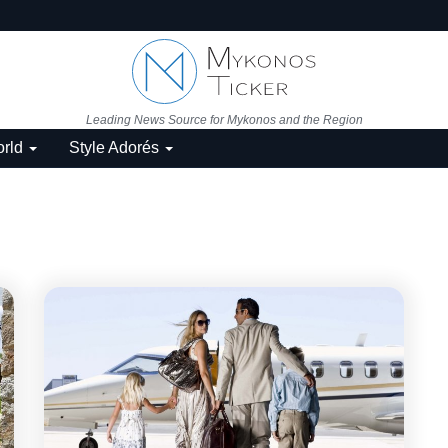
Leading News Source for Mykonos and the Region
rld
Style Adorés