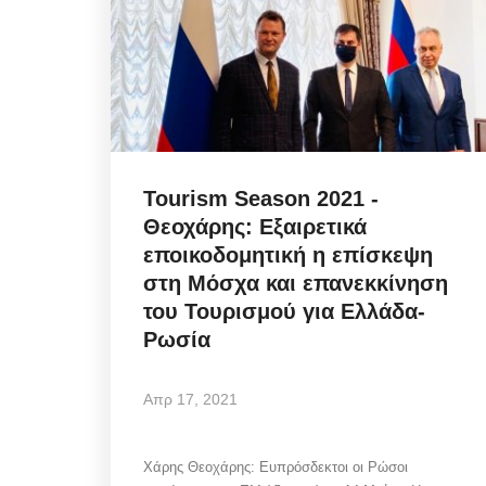
Sunday's Front pages: TIF
Tourism Season 2021 -
Relief vs Fire Crisis - ΔΕΘ,
Θεοχάρης: Εξαιρετικά
εποικοδομητική η επίσκεψη
Αυγ 8, 2026
στη Μόσχα και επανεκκίνηση
του Τουρισμού για Ελλάδα-
Ρωσία
Αναλύουμε τα πρωτοσέλιδα της Κυριακής 9
Αυγούστου 2026: Φοροελαφρύνσεις, ΔΕΘ,
ενεργειακά...
Απρ 17, 2021
Χάρης Θεοχάρης: Ευπρόσδεκτοι οι Ρώσοι