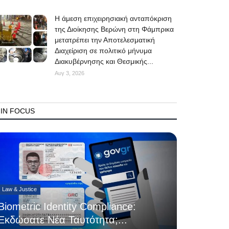
Η άμεση επιχειρησιακή ανταπόκριση
της Διοίκησης Βερώνη στη Φάμπρικα
μετατρέπει την Αποτελεσματική
Διαχείριση σε πολιτικό μήνυμα
Διακυβέρνησης και Θεσμικής...
Αυγ 3, 2026
IN FOCUS
Law & Justice
Biometric Identity Compliance:
Εκδώσατε Νέα Ταυτότητα;...