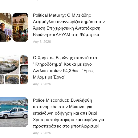
Political Maturity: Ο Μιλτιάδης
Ατζαμόγλου αναγνωρίζει δημόσια την
Άμεση Επιχειρησιακή Ανταπόκριση
Βερώνη και ΔΕΥΑΜ στη Φάμπρικα
Αυγ 3, 2026
O Χρήστος Βερώνης απαντά στο
“Κληροδότημα” Κουκά με έργο
Αντλιοστασίων €4,39εκ. -“Εμείς
Μιλάμε με Έργα”
Αυγ 3, 2026
Police Misconduct: Συνελήφθη
αστυνομικός στην Μύκονο, για
επικίνδυνη οδήγηση και απείθεια!
Χρησιμοποίησε φάρο και σειρήνα για
προσπεράσεις στο μποτιλιάρισμα!
Αυγ 6, 2026