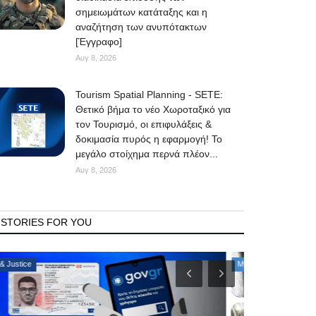
σημειωμάτων κατάταξης και η
αναζήτηση των ανυπότακτων
[Έγγραφο]
Αυγ 8, 2026
Tourism Spatial Planning - SETE:
Θετικό βήμα το νέο Χωροταξικό για
τον Τουρισμό, οι επιφυλάξεις &
δοκιμασία πυρός η εφαρμογή! Το
μεγάλο στοίχημα περνά πλέον...
Αυγ 8, 2026
STORIES FOR YOU
Mykonos Δ.Ε.Υ.Α. Μυκόνου
Consumer