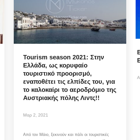
Biometric Identity Compliance:
Tourism season 2021: Στην
...
Εκδώσατε Νέα Ταυτότητα;...
Ελλάδα, ως κορυφαίο
τουριστικό προορισμό,
Αυγ 9, 2026
εναποθέτει τις ελπίδες του, για
το καλοκαίρι το αεροδρόμιο της
Αυστριακής πόλης Λιντς!!
Biometric Identity Compliance/ Εκδώσατε Νέα
Ταυτότητα; Οι υπηρεσίες που πρέπει να...
Μαρ 2, 2021
Από τον Μάιο, ξεκινούν και πάλι οι τουριστικές