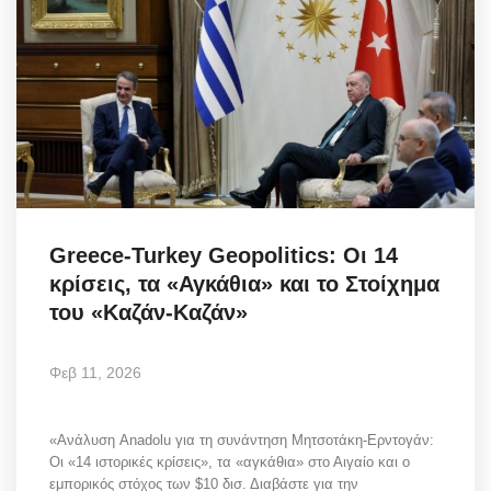
Greece-Turkey Geopolitics: Οι 14
κρίσεις, τα «Αγκάθια» και το Στοίχημα
του «Καζάν-Καζάν»
Φεβ 11, 2026
«Ανάλυση Anadolu για τη συνάντηση Μητσοτάκη-Ερντογάν:
Οι «14 ιστορικές κρίσεις», τα «αγκάθια» στο Αιγαίο και ο
εμπορικός στόχος των $10 δισ. Διαβάστε για την