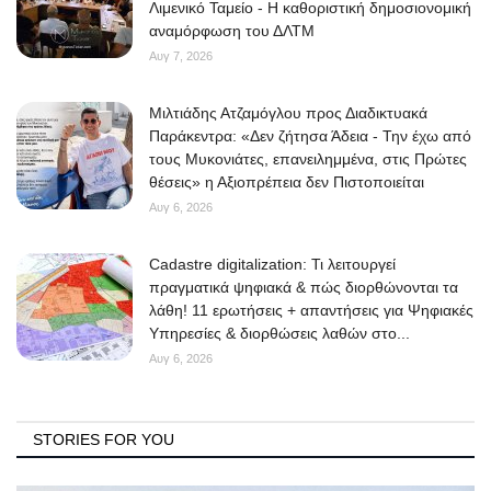
Λιμενικό Ταμείο - Η καθοριστική δημοσιονομική
αναμόρφωση του ΔΛΤΜ
Αυγ 7, 2026
Μιλτιάδης Ατζαμόγλου προς Διαδικτυακά
Παράκεντρα: «Δεν ζήτησα Άδεια - Την έχω από
τους Μυκονιάτες, επανειλημμένα, στις Πρώτες
θέσεις» η Αξιοπρέπεια δεν Πιστοποιείται
Αυγ 6, 2026
Cadastre digitalization: Τι λειτουργεί
πραγματικά ψηφιακά & πώς διορθώνονται τα
λάθη! 11 ερωτήσεις + απαντήσεις για Ψηφιακές
Υπηρεσίες & διορθώσεις λαθών στο...
Αυγ 6, 2026
STORIES FOR YOU