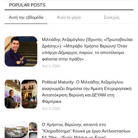
POPULAR POSTS
Αυτή την εβδομάδα
Αυτο το μηνα
Συνεχώς
Μιλτιάδης Ατζαμόγλου (Ιδρυτής «Πρωτοβουλία
Δράσης»): «Μπράβο Χρήστο Βερώνη! Όταν
υπάρχει Δήμαρχος παρών, το αποτέλεσμα
φαίνεται στην πράξη»
Αυγ 5, 2026
Political Maturity: Ο Μιλτιάδης Ατζαμόγλου
αναγνωρίζει δημόσια την Άμεση Επιχειρησιακή
Ανταπόκριση Βερώνη και ΔΕΥΑΜ στη
Φάμπρικα
Αυγ 3, 2026
O Χρήστος Βερώνης απαντά στο
“Κληροδότημα” Κουκά με έργο Αντλιοστασίων
€4,39εκ. -“Εμείς Μιλάμε με Έργα”