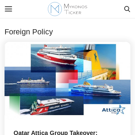
Foreign Policy
Contact Us
Politique
Business
Travel
World
Style Adorés
Qatar Attica Group Takeover: