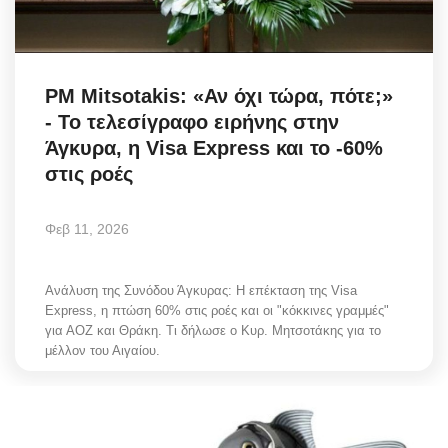
Science & Tech
Aegean Islands
PM Mitsotakis: «Αν όχι τώρα, πότε;»
- Το τελεσίγραφο ειρήνης στην
Σεβασμιώτατος Δωρόθεος Β’
Άγκυρα, η Visa Express και το -60%
στις ροές
Cost Of Living Crisis
Φεβ 11, 2026
Opinion + Analysis
L’Art des Sens
Ανάλυση της Συνόδου Άγκυρας: Η επέκταση της Visa
Express, η πτώση 60% στις ροές και οι "κόκκινες γραμμές"
για ΑΟΖ και Θράκη. Τι δήλωσε ο Κυρ. Μητσοτάκης για το
All News
μέλλον του Αιγαίου.
Local Elections 2023
About