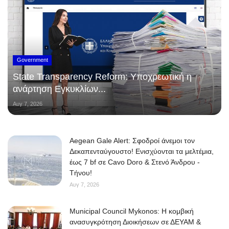
Government
State Transparency Reform: Υποχρεωτική η
ανάρτηση Εγκυκλίων...
Αυγ 7, 2026
Aegean Gale Alert: Σφοδροί άνεμοι τον
Δεκαπενταύγουστο! Ενισχύονται τα μελτέμια,
έως 7 bf σε Cavo Doro & Στενό Άνδρου -
Τήνου!
Αυγ 7, 2026
Municipal Council Mykonos: Η κομβική
ανασυγκρότηση Διοικήσεων σε ΔΕΥΑΜ &