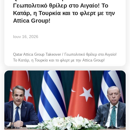
Γεωπολιτικό θρίλερ στο Αιγαίο! Το
Greece
Κατάρ, η Τουρκία και το φλερτ με την
Attica Group!
Entertainment
Arts & Culture
Ιουν 16, 2026
Mykonos
Qatar Attica Group Takeover / Γεωπολιτικό θρίλερ στο Αιγαίο!
Το Κατάρ, η Τουρκία και το φλερτ με την Attica Group!
Mykonos Ticker TV
Sport
Sustainability
Health
In Pictures