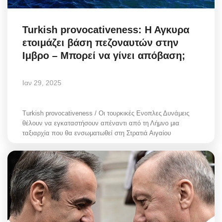
Turkish provocativeness: Η Αγκυρα
ετοιμάζει βάση πεζοναυτών στην
Ιμβρο – Μπορεί να γίνει απόβαση;
Ιαν 29, 2025
Turkish provocativeness / Οι τουρκικές Ενοπλες Δυνάμεις
θέλουν να εγκαταστήσουν απέναντι από τη Λήμνο μια
ταξιαρχία που θα ενσωματωθεί στη Στρατιά Αιγαίου