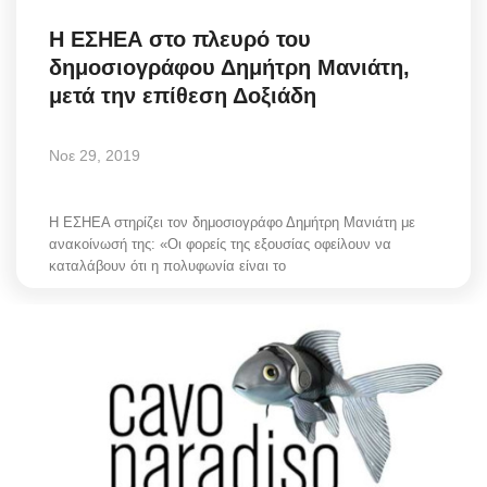
Science & Tech
Η ΕΣΗΕΑ στο πλευρό του
δημοσιογράφου Δημήτρη Μανιάτη,
Aegean Islands
μετά την επίθεση Δοξιάδη
Σεβασμιώτατος Δωρόθεος Β’
Νοε 29, 2019
Cost Of Living Crisis
Η ΕΣΗΕΑ στηρίζει τον δημοσιογράφο Δημήτρη Μανιάτη με
ανακοίνωσή της: «Οι φορείς της εξουσίας οφείλουν να
Opinion + Analysis
καταλάβουν ότι η πολυφωνία είναι το
L’Art des Sens
Local Elections 2023
All News
About