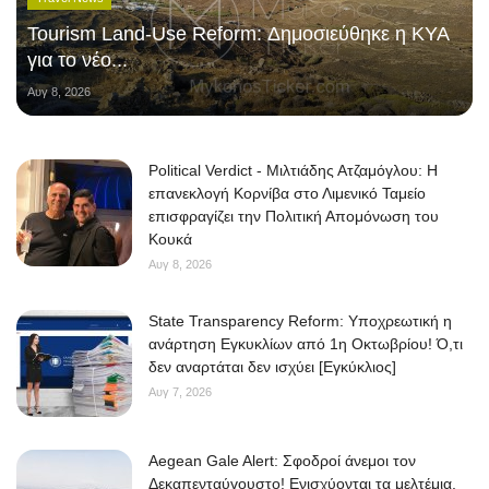
Tourism Land-Use Reform: Δημοσιεύθηκε η ΚΥΑ
για το νέο...
Αυγ 8, 2026
Political Verdict - Μιλτιάδης Ατζαμόγλου: Η
επανεκλογή Κορνίβα στο Λιμενικό Ταμείο
επισφραγίζει την Πολιτική Απομόνωση του
Κουκά
Αυγ 8, 2026
State Transparency Reform: Υποχρεωτική η
ανάρτηση Εγκυκλίων από 1η Οκτωβρίου! Ό,τι
δεν αναρτάται δεν ισχύει [Εγκύκλιος]
Αυγ 7, 2026
Aegean Gale Alert: Σφοδροί άνεμοι τον
Δεκαπενταύγουστο! Ενισχύονται τα μελτέμια,