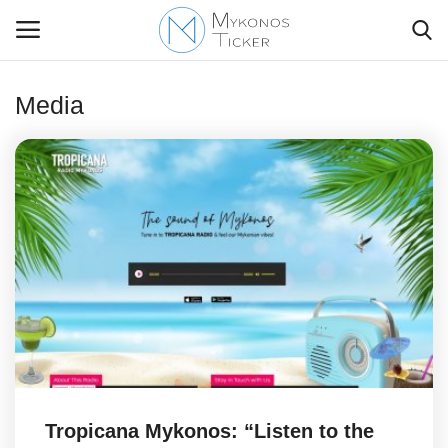
Media
Contact Us
Politique
Business
Travel
World
Style Adorés
Tropicana Mykonos: “Listen to the