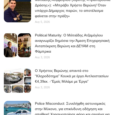
Δράσης»): «Μπράβο Χρήστο Βερώνη! Όταν
υπάρχει Δήμαρχος παρών, το αποτέλεσμα
φαίνεται στην πράξη»
Αυγ 5, 2026
Political Maturity: Ο Μιλτιάδης Ατζαμόγλου
αναγνωρίζει δημόσια την Άμεση Επιχειρησιακή
Ανταπόκριση Βερώνη και ΔΕΥΑΜ στη
Φάμπρικα
Αυγ 3, 2026
O Χρήστος Βερώνης απαντά στο
“Κληροδότημα” Κουκά με έργο Αντλιοστασίων
€4,39εκ. -“Εμείς Μιλάμε με Έργα”
Αυγ 3, 2026
Police Misconduct: Συνελήφθη αστυνομικός
στην Μύκονο, για επικίνδυνη οδήγηση και
απείθεια! Χρησιμοποίησε φάρο και σειρήνα για