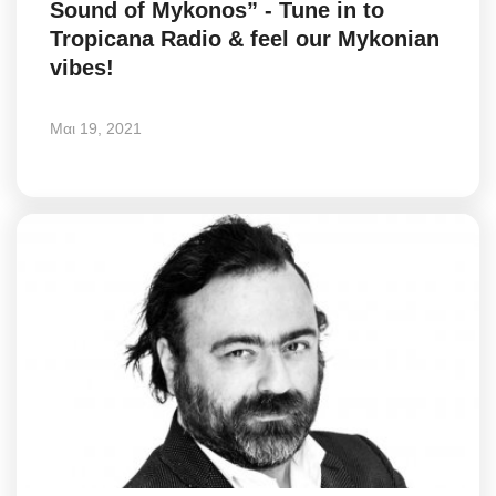
Sound of Mykonos” - Tune in to
Greece
Tropicana Radio & feel our Mykonian
vibes!
Entertainment
Μαι 19, 2021
Arts & Culture
Mykonos
Mykonos Ticker TV
Sport
Sustainability
Health
In Pictures