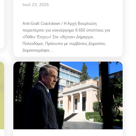
Ιουλ 23, 2026
Anti-Graft Crackdown / Η Αρχή Βουρλιώτη
παραπέμπει για κακούργημα 8.650 ύποπτους για
«Πόθεν Έσχες»! Στα «δίχτυα» Δήμαρχοι,
Πολεοδόμοι, Πρόσωπα με συμβάσεις Δημοσίου,
Δημοσιογράφοι,...