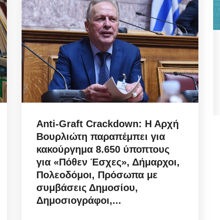
s: Η
Snap Election Alert:
Συναγερμός στην
Αντιπολίτευση εγκύκλιο...
Αυγ 8, 2026
Anti-Graft Crackdown: Η Αρχή
όνου
Snap Election Alert / Συναγερμός στην
Βουρλιώτη παραπέμπει για
Αντιπολίτευση εγκύκλιο του ΥΠΕΣ! Τα email...
κακούργημα 8.650 ύποπτους
για «Πόθεν Έσχες», Δήμαρχοι,
Πολεοδόμοι, Πρόσωπα με
συμβάσεις Δημοσίου,
Δημοσιογράφοι,...