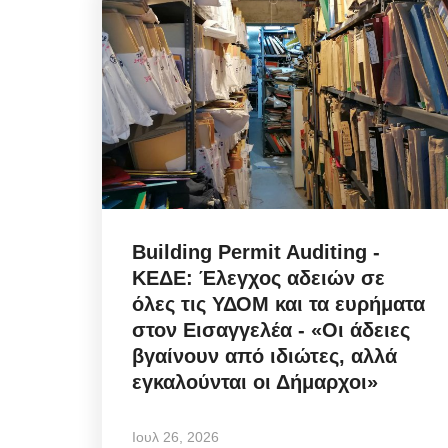
Municipal Council Mykono
κομβική ανασυγκρότηση
Διοικήσεων...
Αυγ 7, 2026
Building Permit Auditing -
Mykonos Ticker | Δημοτικό Συμβούλιο Μυκ
ΚΕΔΕ: Έλεγχος αδειών σε
07/08/2026: Ψηφοφορία για αναμόρφωση...
όλες τις ΥΔΟΜ και τα ευρήματα
στον Εισαγγελέα - «Οι άδειες
βγαίνουν από ιδιώτες, αλλά
εγκαλούνται οι Δήμαρχοι»
Ιουλ 26, 2026