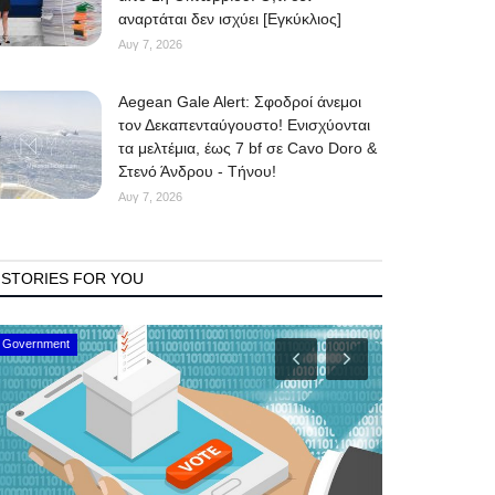
αναρτάται δεν ισχύει [Εγκύκλιος]
Αυγ 7, 2026
Aegean Gale Alert: Σφοδροί άνεμοι
τον Δεκαπενταύγουστο! Ενισχύονται
τα μελτέμια, έως 7 bf σε Cavo Doro &
Στενό Άνδρου - Τήνου!
Αυγ 7, 2026
STORIES FOR YOU
Travel News
Mykonos Municip