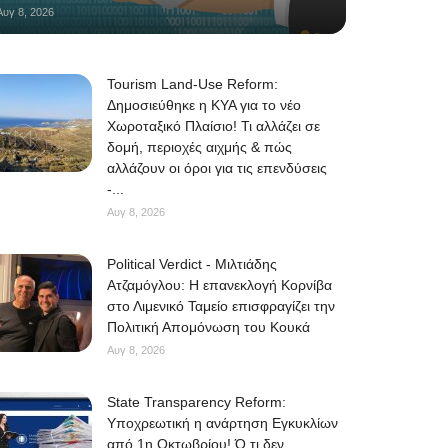
Αυγ 8, 2026
Tourism Land-Use Reform:
Δημοσιεύθηκε η ΚΥΑ για το νέο
Χωροταξικό Πλαίσιο! Τι αλλάζει σε
δομή, περιοχές αιχμής & πώς
αλλάζουν οι όροι για τις επενδύσεις
-...
Αυγ 8, 2026
Political Verdict - Μιλτιάδης
Ατζαμόγλου: Η επανεκλογή Κορνίβα
στο Λιμενικό Ταμείο επισφραγίζει την
Πολιτική Απομόνωση του Κουκά
Αυγ 8, 2026
State Transparency Reform:
Υποχρεωτική η ανάρτηση Εγκυκλίων
από 1η Οκτωβρίου! Ό,τι δεν