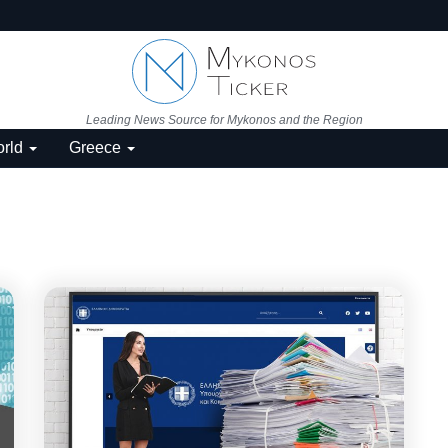
Leading News Source for Mykonos and the Region
rld
Greece