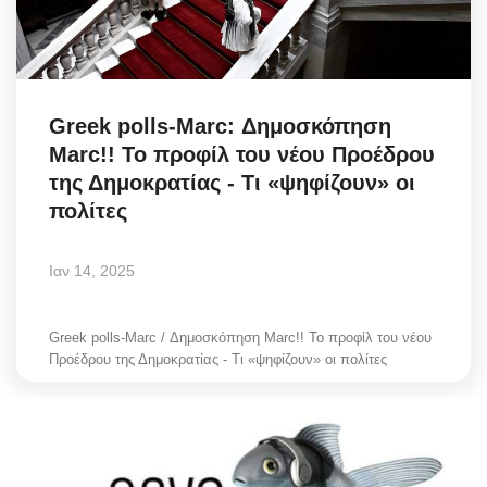
Science & Tech
Aegean Islands
Greek polls-Marc: Δημοσκόπηση
Σεβασμιώτατος Δωρόθεος Β’
Marc!! Το προφίλ του νέου Προέδρου
της Δημοκρατίας - Τι «ψηφίζουν» οι
Cost Of Living Crisis
πολίτες
Opinion + Analysis
Ιαν 14, 2025
L’Art des Sens
Greek polls-Marc / Δημοσκόπηση Marc!! Το προφίλ του νέου
Προέδρου της Δημοκρατίας - Τι «ψηφίζουν» οι πολίτες
Local Elections 2023
All News
About