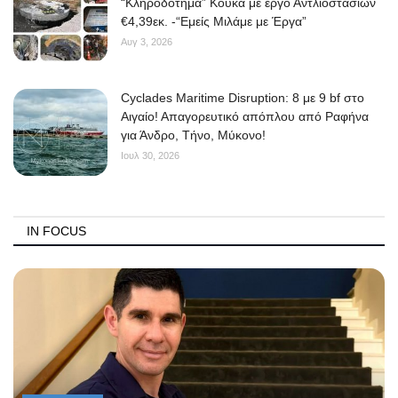
“Κληροδότημα” Κουκά με έργο Αντλιοστασίων
€4,39εκ. -“Εμείς Μιλάμε με Έργα”
Αυγ 3, 2026
Cyclades Maritime Disruption: 8 με 9 bf στο
Αιγαίο! Απαγορευτικό απόπλου από Ραφήνα
για Άνδρο, Τήνο, Μύκονο!
Ιουλ 30, 2026
IN FOCUS