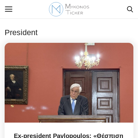
President
Contact Us
Politique
Business
Travel
World
Greece
Ex-president Pavlopoulos: «Θέσπιση