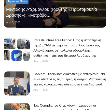
Mykonos News
Μιλτιάδης Ατζαμόγλου (Ιδρυτής «Πρωτοβουλία
Δράσης»): «Μπράβο...
Αυγ 5, 2026
Infrastructure Resilience: Πώς η στρατηγική
της ΔΕΥΑΜ μετατρέπει το αντλιοστάσιο της
Αλευκάνδρας σε πυλώνα υδραυλικής
ανθεκτικότητας του δικτύου λυμάτων της...
Αυγ 5, 2026
Cabinet Discipline: Διακοπές με αστερίσκο! Να
είναι alert όλες τις ημέρες, η οδηγία Μητσοτάκη
για τις καλοκαιρινές άδειες στο επιτελείο του!
Αυγ 5, 2026
Tax Compliance Crackdown: Ξεκινούν οι