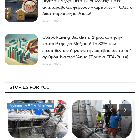
μεγάλοι έλεγχοι μετά τις δηλώσεις! Ποιες
αντιπαραβολές φέρνουν «καμπάνες» - Όλες οι
διασταυρώσεις κωδικών!
Αυγ 5, 2026
Cost-of-Living Backlash: Δημοσκόπηση-
καταπέλτης για Μαξίμου! Το 83% των
ερωτηθέντων δηλώνει την ακρίβεια ως το υπ'
αριθμόν ένα πρόβλημα [Έρευνα ΕΕΑ-Pulse]
Αυγ 4, 2026
STORIES FOR YOU
Mykonos Δ.Ε.Υ.Α. Μυκόνου