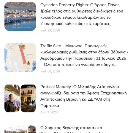
Cyclades Property Rights: Ο Άρειος Πάγος
έβαλε τέλος στις αυθαίρετες διεκδικήσεις του
κυκλαδικού εθίμου, ξεκαθαρίζοντας το
ιδιοκτησιακό καθεστώς στις ταράτσες,...
Ιουλ 29, 2026
Traffic Alert - Μύκονος: Προσωρινές
κυκλοφοριακές ρυθμίσεις στον άξονα Βόθωνα -
Αεροδρομίου την Παρασκευή 31 Ιουλίου 2026
– Όλα όσα πρέπει να γνωρίζουν οδηγοί,...
Ιουλ 30, 2026
Political Maturity: Ο Μιλτιάδης Ατζαμόγλου
αναγνωρίζει δημόσια την Άμεση Επιχειρησιακή
Ανταπόκριση Βερώνη και ΔΕΥΑΜ στη
Φάμπρικα
Αυγ 3, 2026
O Χρήστος Βερώνης απαντά στο