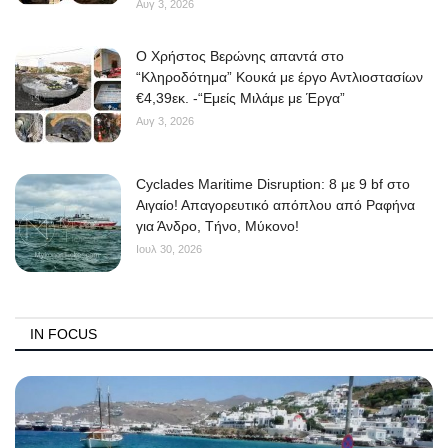
Αυγ 3, 2026
O Χρήστος Βερώνης απαντά στο
“Κληροδότημα” Κουκά με έργο Αντλιοστασίων
€4,39εκ. -“Εμείς Μιλάμε με Έργα”
Αυγ 3, 2026
Cyclades Maritime Disruption: 8 με 9 bf στο
Αιγαίο! Απαγορευτικό απόπλου από Ραφήνα
για Άνδρο, Τήνο, Μύκονο!
Ιουλ 30, 2026
IN FOCUS