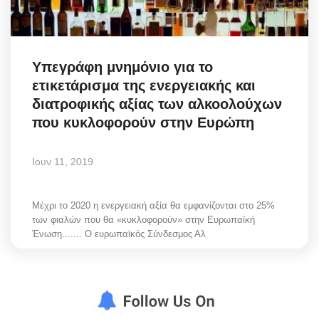
Υπεγράφη μνημόνιο για το
ετικετάρισμα της ενεργειακής και
διατροφικής αξίας των αλκοολούχων
που κυκλοφορούν στην Ευρώπη
Ιουν 11, 2019
Μέχρι το 2020 η ενεργειακή αξία θα εμφανίζονται στο 25%
των φιαλών που θα «κυκλοφορούν» στην Ευρωπαϊκή
Ένωση....... Ο ευρωπαϊκός Σύνδεσμος Αλ