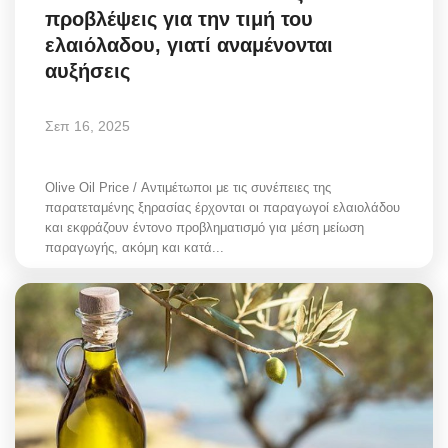
προβλέψεις για την τιμή του
Greece
ελαιόλαδου, γιατί αναμένονται
αυξήσεις
Entertainment
Arts & Culture
Σεπ 16, 2025
Mykonos
Olive Oil Price / Αντιμέτωποι με τις συνέπειες της
παρατεταμένης ξηρασίας έρχονται οι παραγωγοί ελαιολάδου
Mykonos Ticker TV
και εκφράζουν έντονο προβληματισμό για μέση μείωση
παραγωγής, ακόμη και κατά...
Sport
Health
Sustainability
In Pictures