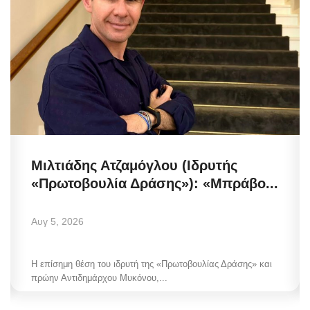
Μιλτιάδης Ατζαμόγλου (Ιδρυτής
«Πρωτοβουλία Δράσης»): «Μπράβο...
Αυγ 5, 2026
Η επίσημη θέση του ιδρυτή της «Πρωτοβουλίας Δράσης» και
πρώην Αντιδημάρχου Μυκόνου,...