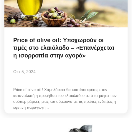
Science & Tech
Aegean Islands
Σεβασμιώτατος Δωρόθεος Β’
Price of olive oil: Υποχωρούν οι
τιμές στο ελαιόλαδο – «Επανέρχεται
Cost Of Living Crisis
η ισορροπία στην αγορά»
Opinion + Analysis
Οκτ 5, 2024
L’Art des Sens
Price of olive oil / Χαμηλότερα θα κοστίσει εφέτος στον
καταναλωτή η προμήθεια του ελαιολάδου από τα ράφια των
Local Elections 2023
σούπερ μάρκετ, μιας και σύμφωνα με τις πρώτες ενδείξεις η
εφετινή παραγωγή...
All News
About