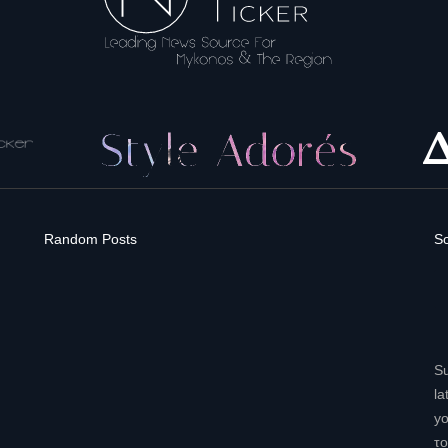
Random Posts
So
Su
la
yo
το