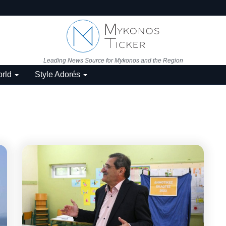
Leading News Source for Mykonos and the Region
rld
Style Adorés