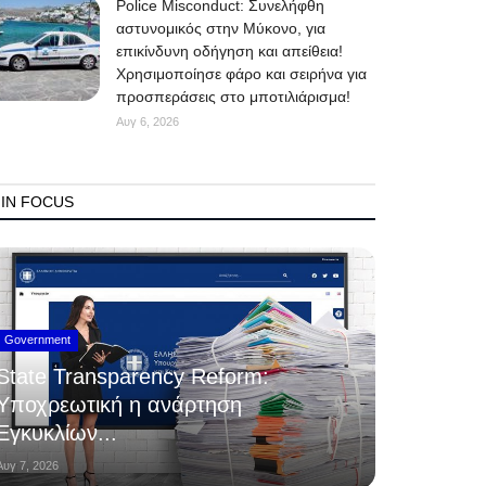
Police Misconduct: Συνελήφθη
αστυνομικός στην Μύκονο, για
επικίνδυνη οδήγηση και απείθεια!
Χρησιμοποίησε φάρο και σειρήνα για
προσπεράσεις στο μποτιλιάρισμα!
Αυγ 6, 2026
IN FOCUS
Government
State Transparency Reform:
Υποχρεωτική η ανάρτηση
Εγκυκλίων...
Αυγ 7, 2026