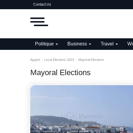
Contact Us
Politique
Business
Travel
Wo
Αρχική
Local Elections 2023
Mayoral Elections
Mayoral Elections