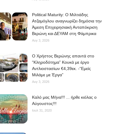
Political Maturity: Ο Μιλτιάδης
Ατζαμόγλου αναγνωρίζει δημόσια την
Άμεση Επιχειρησιακή Ανταπόκριση
Βερώνη και ΔΕΥΑΜ στη Φάμπρικα
Αυγ 3, 2026
O Χρήστος Βερώνης απαντά στο
“Κληροδότημα” Κουκά με έργο
Αντλιοστασίων €4,39εκ. -“Εμείς
Μιλάμε με Έργα”
Αυγ 3, 2026
Kαλό μας Μήνα!!! ... ήρθε κιόλας ο
Αύγουστος!!!
Ιουλ 31, 2020