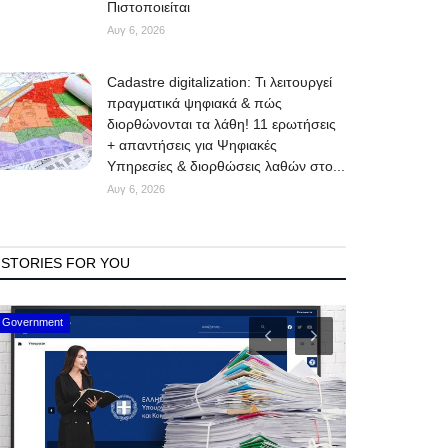
Πιστοποιείται
Αυγ 6, 2026
Cadastre digitalization: Τι λειτουργεί
πραγματικά ψηφιακά & πώς
διορθώνονται τα λάθη! 11 ερωτήσεις
+ απαντήσεις για Ψηφιακές
Υπηρεσίες & διορθώσεις λαθών στο...
Αυγ 6, 2026
STORIES FOR YOU
Mykonos Events
Mykonos News