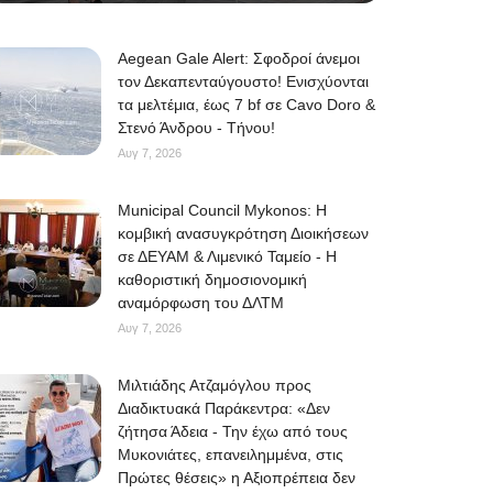
Aegean Gale Alert: Σφοδροί άνεμοι
τον Δεκαπενταύγουστο! Ενισχύονται
τα μελτέμια, έως 7 bf σε Cavo Doro &
Στενό Άνδρου - Τήνου!
Αυγ 7, 2026
Municipal Council Mykonos: Η
κομβική ανασυγκρότηση Διοικήσεων
σε ΔΕΥΑΜ & Λιμενικό Ταμείο - Η
καθοριστική δημοσιονομική
αναμόρφωση του ΔΛΤΜ
Αυγ 7, 2026
Μιλτιάδης Ατζαμόγλου προς
Διαδικτυακά Παράκεντρα: «Δεν
ζήτησα Άδεια - Την έχω από τους
Μυκονιάτες, επανειλημμένα, στις
Πρώτες θέσεις» η Αξιοπρέπεια δεν