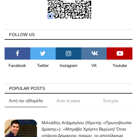
Science & Tech
Aegean Islands
FOLLOW US
Σεβασμιώτατος Δωρόθεος Β’
Cost Of Living Crisis
Facebook
Twitter
Instagram
VK
Youtube
Opinion + Analysis
L’Art des Sens
POPULAR POSTS
Αυτή την εβδομάδα
Αυτο το μηνα
Συνεχώς
All News
Local Elections 2023
Μιλτιάδης Ατζαμόγλου (Ιδρυτής «Πρωτοβουλία
Δράσης»): «Μπράβο Χρήστο Βερώνη! Όταν
About
υπάρχει Δήμαρχος παρών, το αποτέλεσμα