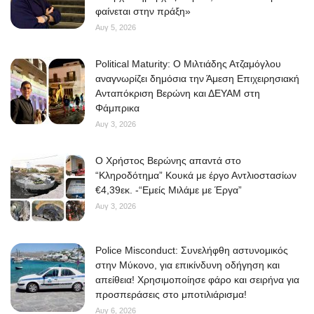
φαίνεται στην πράξη»
Elections 2023
Αυγ 5, 2026
Political Maturity: Ο Μιλτιάδης Ατζαμόγλου
Γλώσσα
αναγνωρίζει δημόσια την Άμεση Επιχειρησιακή
Ελληνικά
English
Ανταπόκριση Βερώνη και ΔΕΥΑΜ στη
Φάμπρικα
Αυγ 3, 2026
O Χρήστος Βερώνης απαντά στο
“Κληροδότημα” Κουκά με έργο Αντλιοστασίων
€4,39εκ. -“Εμείς Μιλάμε με Έργα”
Αυγ 3, 2026
Police Misconduct: Συνελήφθη αστυνομικός
στην Μύκονο, για επικίνδυνη οδήγηση και
απείθεια! Χρησιμοποίησε φάρο και σειρήνα για
προσπεράσεις στο μποτιλιάρισμα!
Αυγ 6, 2026