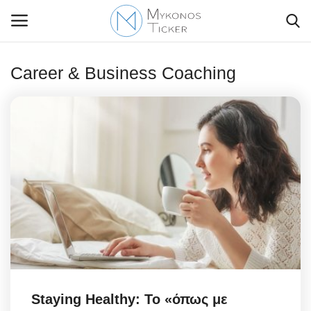
Career & Business Coaching
Contact Us
Politique
Business
Travel
World
Style Adorés
Staying Healthy: To «όπως με