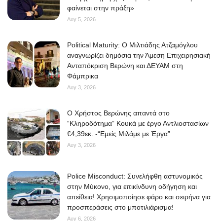
φαίνεται στην πράξη»
Αυγ 5, 2026
Political Maturity: Ο Μιλτιάδης Ατζαμόγλου
αναγνωρίζει δημόσια την Άμεση Επιχειρησιακή
Ανταπόκριση Βερώνη και ΔΕΥΑΜ στη
Φάμπρικα
Αυγ 3, 2026
O Χρήστος Βερώνης απαντά στο
“Κληροδότημα” Κουκά με έργο Αντλιοστασίων
€4,39εκ. -“Εμείς Μιλάμε με Έργα”
Αυγ 3, 2026
Police Misconduct: Συνελήφθη αστυνομικός
στην Μύκονο, για επικίνδυνη οδήγηση και
απείθεια! Χρησιμοποίησε φάρο και σειρήνα για
προσπεράσεις στο μποτιλιάρισμα!
Αυγ 6, 2026