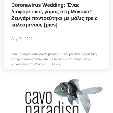
Coronavirus Wedding: Ένας
Science & Tech
διαφορετικός γάμος στη Μύκονο!!
Ζευγάρι παντρεύτηκε με μόλις τρεις
Aegean Islands
καλεσμένους [pics]
Σεβασμιώτατος Δωρόθεος Β’
Αυγ 20, 2020
Cost Of Living Crisis
Νέοι, όμορφοι και ερωτευμένοι!! Ο Σταύρος και η Αγγελική
Opinion + Analysis
αποφάσισαν να ενωθούν με τα δεσμά του γάμου στις 16
Αυγούστου στη Μύκονο..... Όμως,
L’Art des Sens
Local Elections 2023
All News
About