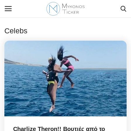
Celebs
Contact Us
Politique
Business
Travel
World
Style Adorés
Charlize Theron!! Βουτιές από το