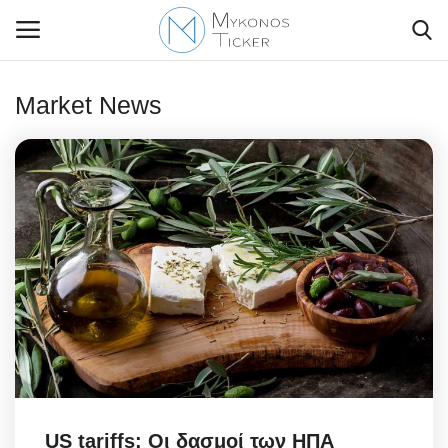
Market News
Contact Us
Politique
Business
Travel
World
Greece
US tariffs: Οι δασμοί των ΗΠΑ