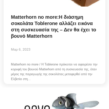
Science & Tech
Matterhorn no more:Η διάσημη
Aegean Islands
σοκολάτα Toblerone αλλάζει εικόνα
στη συσκευασία της – Δεν θα έχει το
Σεβασμιώτατος Δωρόθεος Β’
βουνό Matterhorn
Cost Of Living Crisis
Μαρ 6, 2023
Opinion + Analysis
Matterhorn no more / Η Toblerone πρόκειται να αφαιρέσει την
L’Art des Sens
κορυφή του βουνού Matterhorn από τη συσκευασία της, όταν
μέρος της παραγωγής της σοκολάτας μεταφερθεί από την
Ελβετία στη...
Local Elections 2023
All News
About