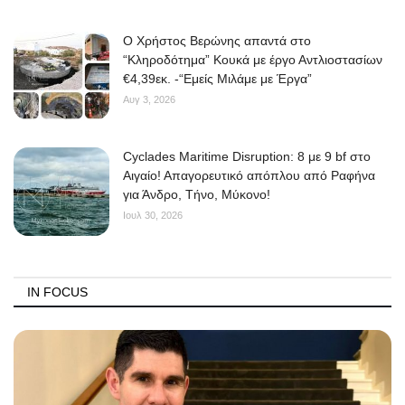
O Χρήστος Βερώνης απαντά στο
“Κληροδότημα” Κουκά με έργο Αντλιοστασίων
€4,39εκ. -“Εμείς Μιλάμε με Έργα”
Αυγ 3, 2026
Cyclades Maritime Disruption: 8 με 9 bf στο
Αιγαίο! Απαγορευτικό απόπλου από Ραφήνα
για Άνδρο, Τήνο, Μύκονο!
Ιουλ 30, 2026
IN FOCUS