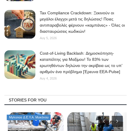
Tax Compliance Crackdown: Ξεκινούν οι
μεγάλοι έλεγχοι μετά τις δηλώσεις! Ποιες
αντιπαραβολές φέρνουν «καμπάνες» - Όλες οι
διασταυρώσεις κωδικών!
Αυγ 5, 2026
Cost-of-Living Backlash: Δημοσκόπηση-
καταπέλτης για Μαξίμου! Το 83% των
ερωτηθέντων δηλώνει την ακρίβεια ως το υπ'
αριθμόν ένα πρόβλημα [Έρευνα ΕΕΑ-Pulse]
Αυγ 4, 2026
STORIES FOR YOU
Mykonos Δ.Ε.Υ.Α. Μυκόνου