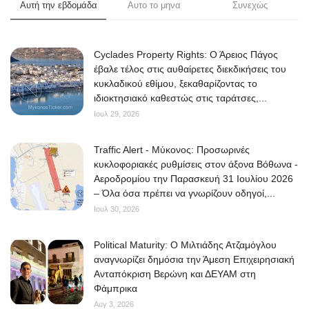
Αυτή την εβδομάδα
Αυτο το μηνα
Συνεχώς
Cyclades Property Rights: Ο Άρειος Πάγος
έβαλε τέλος στις αυθαίρετες διεκδικήσεις του
κυκλαδικού εθίμου, ξεκαθαρίζοντας το
ιδιοκτησιακό καθεστώς στις ταράτσες,...
Ιουλ 29, 2026
Traffic Alert - Μύκονος: Προσωρινές
κυκλοφοριακές ρυθμίσεις στον άξονα Βόθωνα -
Αεροδρομίου την Παρασκευή 31 Ιουλίου 2026
– Όλα όσα πρέπει να γνωρίζουν οδηγοί,...
Ιουλ 30, 2026
Political Maturity: Ο Μιλτιάδης Ατζαμόγλου
αναγνωρίζει δημόσια την Άμεση Επιχειρησιακή
Ανταπόκριση Βερώνη και ΔΕΥΑΜ στη
Φάμπρικα
Αυγ 3, 2026