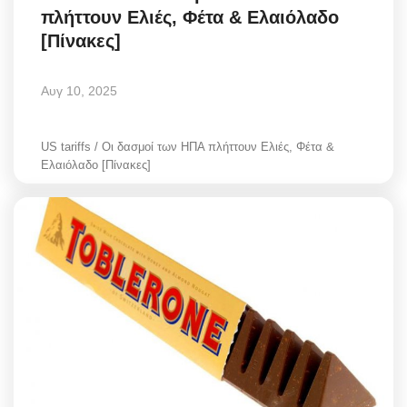
πλήττουν Ελιές, Φέτα & Ελαιόλαδο
Style Adorés
[Πίνακες]
Entertainment
Αυγ 10, 2025
Arts & Culture
US tariffs / Οι δασμοί των ΗΠΑ πλήττουν Ελιές, Φέτα &
Mykonos
Ελαιόλαδο [Πίνακες]
Mykonos Ticker TV
Sport
Health
Sustainability
In Pictures