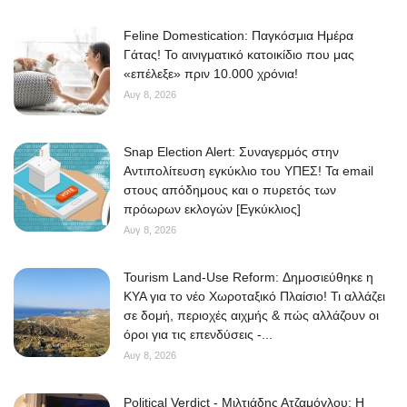
Feline Domestication: Παγκόσμια Ημέρα
Γάτας! Το αινιγματικό κατοικίδιο που μας
«επέλεξε» πριν 10.000 χρόνια!
Αυγ 8, 2026
Snap Election Alert: Συναγερμός στην
Αντιπολίτευση εγκύκλιο του ΥΠΕΣ! Τα email
στους απόδημους και ο πυρετός των
πρόωρων εκλογών [Εγκύκλιος]
Αυγ 8, 2026
Tourism Land-Use Reform: Δημοσιεύθηκε η
ΚΥΑ για το νέο Χωροταξικό Πλαίσιο! Τι αλλάζει
σε δομή, περιοχές αιχμής & πώς αλλάζουν οι
όροι για τις επενδύσεις -...
Αυγ 8, 2026
Political Verdict - Μιλτιάδης Ατζαμόγλου: Η