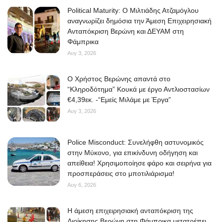
Political Maturity: Ο Μιλτιάδης Ατζαμόγλου
αναγνωρίζει δημόσια την Άμεση Επιχειρησιακή
Ανταπόκριση Βερώνη και ΔΕΥΑΜ στη
Φάμπρικα
Αυγ 3, 2026
O Χρήστος Βερώνης απαντά στο
“Κληροδότημα” Κουκά με έργο Αντλιοστασίων
€4,39εκ. -“Εμείς Μιλάμε με Έργα”
Αυγ 3, 2026
Police Misconduct: Συνελήφθη αστυνομικός
στην Μύκονο, για επικίνδυνη οδήγηση και
απείθεια! Χρησιμοποίησε φάρο και σειρήνα για
προσπεράσεις στο μποτιλιάρισμα!
Αυγ 6, 2026
Η άμεση επιχειρησιακή ανταπόκριση της
Διοίκησης Βερώνη στη Φάμπρικα μετατρέπει