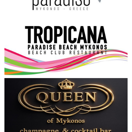
Science & Tech
Aegean Islands
Σεβασμιώτατος Δωρόθεος Β’
Cost Of Living Crisis
Opinion + Analysis
L’Art des Sens
All News
Local Elections 2023
About