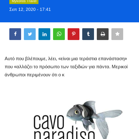
Mykonos Travel
Style Adorés
Σεπ 12, 2020 - 17:41
Entertainment
Share
Arts & Culture
Mykonos
Αυτό που βλέπουμε, λέει, «είναι μια τεράστια επανάσταση»
που «αλλάζει το πρόσωπο των ταξιδιών για πάντα. Μερικοί
Mykonos Ticker TV
άνθρωποι περιμένουν ότι ο κ
Sport
Sustainability
Health
In Pictures