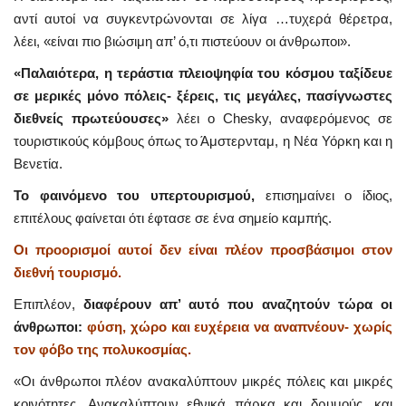
αντί αυτοί να συγκεντρώνονται σε λίγα …τυχερά θέρετρα,
λέει, «είναι πιο βιώσιμη απ’ ό,τι πιστεύουν οι άνθρωποι».
«Παλαιότερα, η τεράστια πλειοψηφία του κόσμου ταξίδευε
σε μερικές μόνο πόλεις- ξέρεις, τις μεγάλες, πασίγνωστες
διεθνείς πρωτεύουσες»
λέει ο Chesky, αναφερόμενος σε
τουριστικούς κόμβους όπως το Άμστερνταμ, η Νέα Υόρκη και η
Βενετία.
Το φαινόμενο του υπερτουρισμού,
επισημαίνει ο ίδιος,
επιτέλους φαίνεται ότι έφτασε σε ένα σημείο καμπής.
Οι προορισμοί αυτοί δεν είναι πλέον προσβάσιμοι στον
διεθνή τουρισμό.
Επιπλέον,
διαφέρουν απ’ αυτό που αναζητούν τώρα οι
άνθρωποι:
φύση, χώρο και ευχέρεια να αναπνέουν- χωρίς
τον φόβο της πολυκοσμίας.
«Οι άνθρωποι πλέον ανακαλύπτουν μικρές πόλεις και μικρές
κοινότητες. Ανακαλύπτουν εθνικά πάρκα και δρυμούς, και