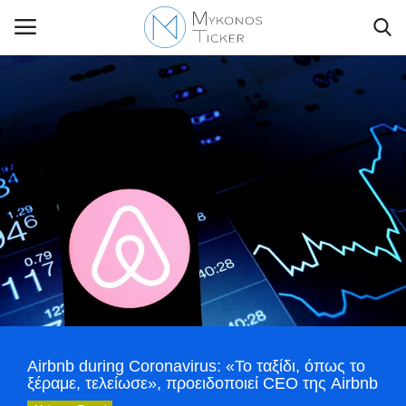
Contact Us
Politique
Business
Travel
World
Airbnb during Coronavirus: «Το ταξίδι, όπως το
Greece
ξέραμε, τελείωσε», προειδοποιεί CEO της Airbnb