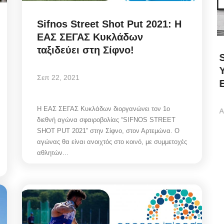
Sifnos Street Shot Put 2021: Η
ΕΑΣ ΣΕΓΑΣ Κυκλάδων
ταξιδεύει στη Σίφνο!
ήφθη
State Transparency Reform:
,
Υποχρεωτική η ανάρτηση
Σεπ 22, 2021
Εγκυκλίων...
Η ΕΑΣ ΣΕΓΑΣ Κυκλάδων διοργανώνει τον 1ο
Αυγ 7, 2026
διεθνή αγώνα σφαιροβολίας “SIFNOS STREET
SHOT PUT 2021” στην Σίφνο, στον Αρτεμώνα. Ο
αγώνας θα είναι ανοιχτός στο κοινό, με συμμετοχές
θη
State Transparency Reform / Υποχρεωτική η
αθλητών...
ανάρτηση Εγκυκλίων από 1η Οκτωβρίου! Ό,τι...