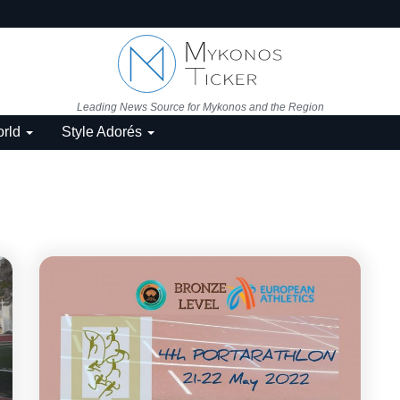
Leading News Source for Mykonos and the Region
rld
Style Adorés