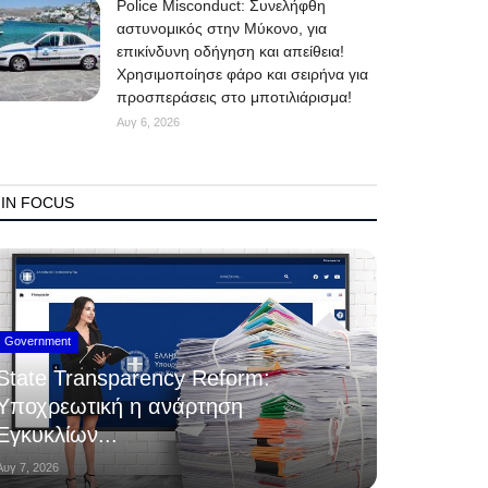
Police Misconduct: Συνελήφθη
αστυνομικός στην Μύκονο, για
επικίνδυνη οδήγηση και απείθεια!
Χρησιμοποίησε φάρο και σειρήνα για
προσπεράσεις στο μποτιλιάρισμα!
Αυγ 6, 2026
IN FOCUS
Government
State Transparency Reform:
Υποχρεωτική η ανάρτηση
Εγκυκλίων...
Αυγ 7, 2026