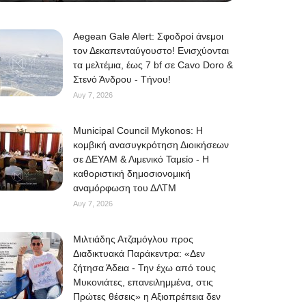
Aegean Gale Alert: Σφοδροί άνεμοι
τον Δεκαπενταύγουστο! Ενισχύονται
τα μελτέμια, έως 7 bf σε Cavo Doro &
Στενό Άνδρου - Τήνου!
Αυγ 7, 2026
Municipal Council Mykonos: Η
κομβική ανασυγκρότηση Διοικήσεων
σε ΔΕΥΑΜ & Λιμενικό Ταμείο - Η
καθοριστική δημοσιονομική
αναμόρφωση του ΔΛΤΜ
Αυγ 7, 2026
Μιλτιάδης Ατζαμόγλου προς
Διαδικτυακά Παράκεντρα: «Δεν
ζήτησα Άδεια - Την έχω από τους
Μυκονιάτες, επανειλημμένα, στις
Πρώτες θέσεις» η Αξιοπρέπεια δεν