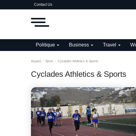
Contact Us
Politique
Business
Travel
Wo
Αρχική
Sport
Cyclades Athletics & Sports
Cyclades Athletics & Sports