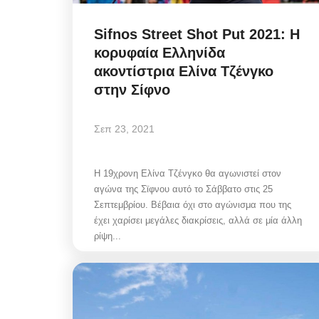
Sifnos Street Shot Put 2021: H
κορυφαία Ελληνίδα
ακοντίστρια Eλίνα Τζένγκο
Police Misconduct: Συνελ
στην Σίφνο
αστυνομικός στην Μύκονο
για...
Σεπ 23, 2021
Αυγ 6, 2026
Η 19χρονη Ελίνα Τζένγκο θα αγωνιστεί στον
αγώνα της Σϊφνου αυτό το Σάββατο στις 25
Police Misconduct / Στην Μύκονο, συνελήφ
Σεπτεμβρίου. Βέβαια όχι στο αγώνισμα που της
αστυνομικός, που υπηρετεί στη Γενική...
έχει χαρίσει μεγάλες διακρίσεις, αλλά σε μία άλλη
ρίψη...