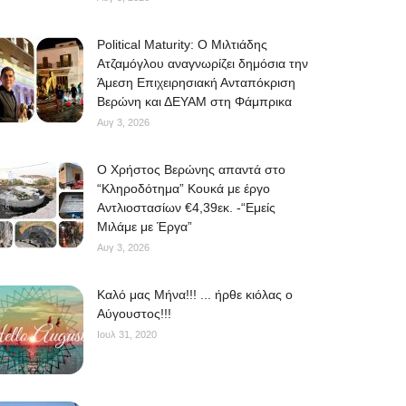
Political Maturity: Ο Μιλτιάδης
Ατζαμόγλου αναγνωρίζει δημόσια την
Άμεση Επιχειρησιακή Ανταπόκριση
Βερώνη και ΔΕΥΑΜ στη Φάμπρικα
Αυγ 3, 2026
O Χρήστος Βερώνης απαντά στο
“Κληροδότημα” Κουκά με έργο
Αντλιοστασίων €4,39εκ. -“Εμείς
Μιλάμε με Έργα”
Αυγ 3, 2026
Kαλό μας Μήνα!!! ... ήρθε κιόλας ο
Αύγουστος!!!
Ιουλ 31, 2020