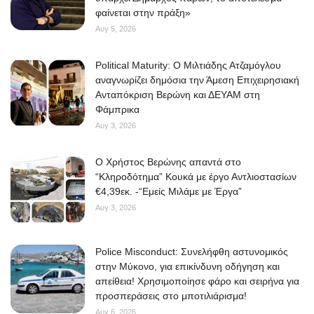
φαίνεται στην πράξη»
Αυγ 5, 2026
Political Maturity: Ο Μιλτιάδης Ατζαμόγλου
αναγνωρίζει δημόσια την Άμεση Επιχειρησιακή
Ανταπόκριση Βερώνη και ΔΕΥΑΜ στη
Φάμπρικα
Αυγ 3, 2026
O Χρήστος Βερώνης απαντά στο
“Κληροδότημα” Κουκά με έργο Αντλιοστασίων
€4,39εκ. -“Εμείς Μιλάμε με Έργα”
Αυγ 3, 2026
Police Misconduct: Συνελήφθη αστυνομικός
στην Μύκονο, για επικίνδυνη οδήγηση και
απείθεια! Χρησιμοποίησε φάρο και σειρήνα για
προσπεράσεις στο μποτιλιάρισμα!
Αυγ 6, 2026