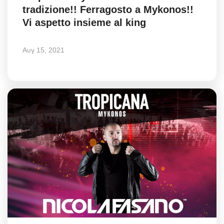
tradizione!! Ferragosto a Mykonos!!
Style Adorés
Vi aspetto insieme al king
Entertainment
Αυγ 15, 2021
Arts & Culture
Mykonos
Mykonos Ticker TV
Sport
Sustainability
Health
In Pictures