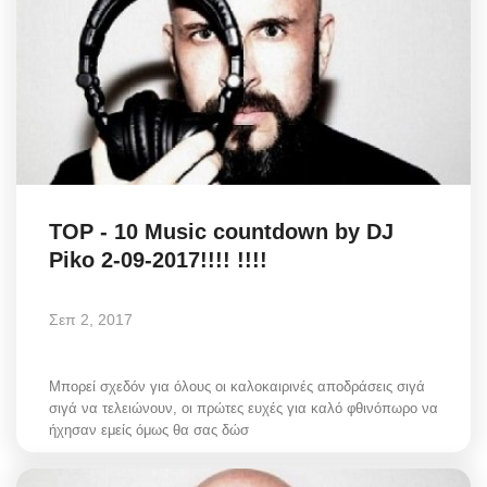
TOP - 10 Music countdown by DJ
Piko 2-09-2017!!!! !!!!
Σεπ 2, 2017
Μπορεί σχεδόν για όλους οι καλοκαιρινές αποδράσεις σιγά
σιγά να τελειώνουν, οι πρώτες ευχές για καλό φθινόπωρο να
ήχησαν εμείς όμως θα σας δώσ