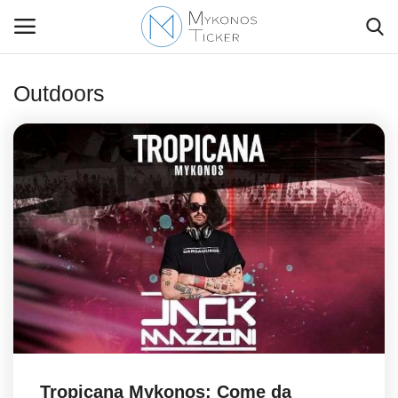
Outdoors
Contact Us
Politique
Business
Travel
World
Greece
Tropicana Mykonos: Come da