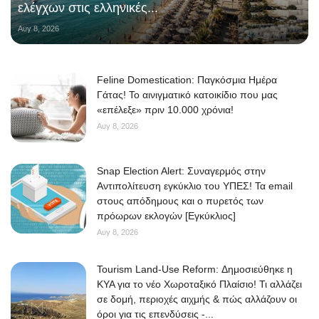
ελέγχων στις ελληνικές...
Αυγ 8, 2026
Feline Domestication: Παγκόσμια Ημέρα
Γάτας! Το αινιγματικό κατοικίδιο που μας
«επέλεξε» πριν 10.000 χρόνια!
Αυγ 8, 2026
Snap Election Alert: Συναγερμός στην
Αντιπολίτευση εγκύκλιο του ΥΠΕΣ! Τα email
στους απόδημους και ο πυρετός των
πρόωρων εκλογών [Εγκύκλιος]
Αυγ 8, 2026
Tourism Land-Use Reform: Δημοσιεύθηκε η
ΚΥΑ για το νέο Χωροταξικό Πλαίσιο! Τι αλλάζει
σε δομή, περιοχές αιχμής & πώς αλλάζουν οι
όροι για τις επενδύσεις -...