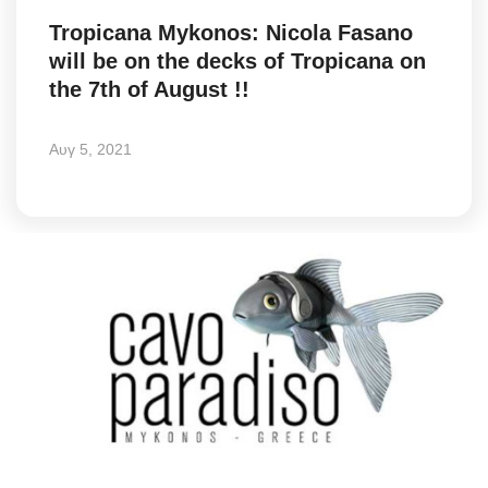
Tropicana Mykonos: Nicola Fasano
Science & Tech
will be on the decks of Tropicana on
the 7th of August !!
Aegean Islands
Σεβασμιώτατος Δωρόθεος Β’
Αυγ 5, 2021
Cost Of Living Crisis
Opinion + Analysis
L’Art des Sens
All News
Local Elections 2023
About