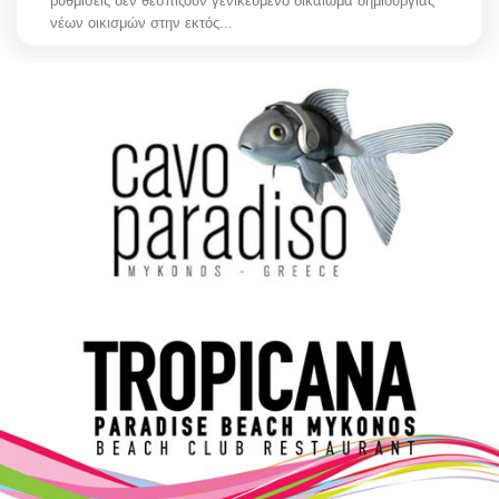
ρυθμίσεις δεν θεσπίζουν γενικευμένο δικαίωμα δημιουργίας
νέων οικισμών στην εκτός...
Elections 2023
Γλώσσα
Ελληνικά
English