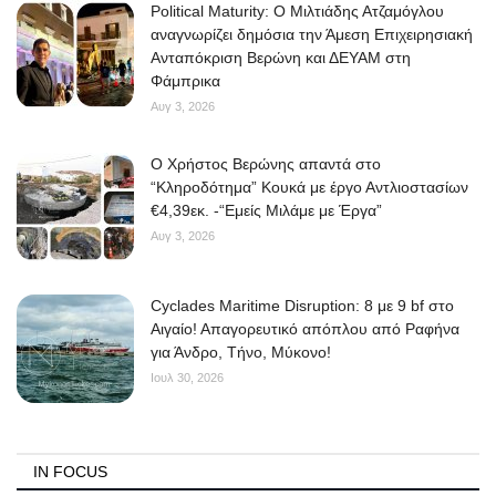
Political Maturity: Ο Μιλτιάδης Ατζαμόγλου
αναγνωρίζει δημόσια την Άμεση Επιχειρησιακή
Ανταπόκριση Βερώνη και ΔΕΥΑΜ στη
Φάμπρικα
Αυγ 3, 2026
O Χρήστος Βερώνης απαντά στο
“Κληροδότημα” Κουκά με έργο Αντλιοστασίων
€4,39εκ. -“Εμείς Μιλάμε με Έργα”
Αυγ 3, 2026
Cyclades Maritime Disruption: 8 με 9 bf στο
Αιγαίο! Απαγορευτικό απόπλου από Ραφήνα
για Άνδρο, Τήνο, Μύκονο!
Ιουλ 30, 2026
IN FOCUS