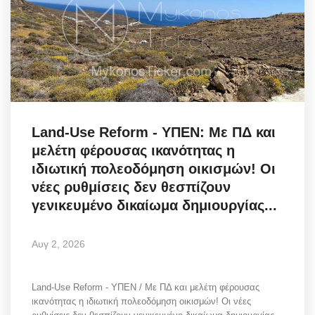
Science & Tech
Aegean Islands
Σεβασμιώτατος Δωρόθεος Β’
Cost Of Living Crisis
Land-Use Reform - ΥΠΕΝ: Με ΠΔ και
μελέτη φέρουσας ικανότητας η
Opinion + Analysis
ιδιωτική πολεοδόμηση οικισμών! Οι
νέες ρυθμίσεις δεν θεσπίζουν
L’Art des Sens
γενικευμένο δικαίωμα δημιουργίας...
Local Elections 2023
Αυγ 2, 2026
All News
Land-Use Reform - ΥΠΕΝ / Με ΠΔ και μελέτη φέρουσας
ικανότητας η ιδιωτική πολεοδόμηση οικισμών! Οι νέες
About