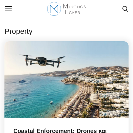
Property
Contact Us
Politique
Business
Travel
World
Style Adorés
Coastal Enforcement: Drones και