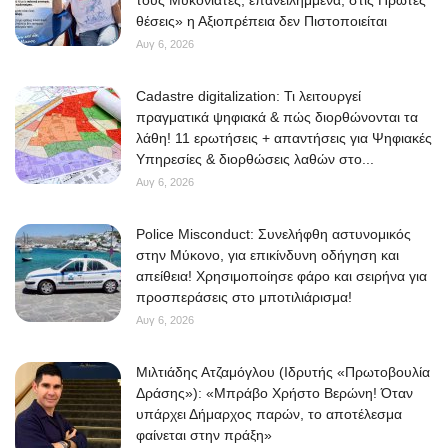
τους Μυκονιάτες, επανειλημμένα, στις Πρώτες
θέσεις» η Αξιοπρέπεια δεν Πιστοποιείται
Αυγ 6, 2026
Cadastre digitalization: Τι λειτουργεί
πραγματικά ψηφιακά & πώς διορθώνονται τα
λάθη! 11 ερωτήσεις + απαντήσεις για Ψηφιακές
Υπηρεσίες & διορθώσεις λαθών στο...
Αυγ 6, 2026
Police Misconduct: Συνελήφθη αστυνομικός
στην Μύκονο, για επικίνδυνη οδήγηση και
απείθεια! Χρησιμοποίησε φάρο και σειρήνα για
προσπεράσεις στο μποτιλιάρισμα!
Αυγ 6, 2026
Μιλτιάδης Ατζαμόγλου (Ιδρυτής «Πρωτοβουλία
Δράσης»): «Μπράβο Χρήστο Βερώνη! Όταν
υπάρχει Δήμαρχος παρών, το αποτέλεσμα
φαίνεται στην πράξη»