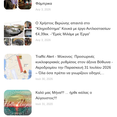
Φάμπρικα
Αυγ 3, 2026
O Χρήστος Βερώνης απαντά στο
“Κληροδότημα” Κουκά με έργο Αντλιοστασίων
€4,39εκ. -“Εμείς Μιλάμε με Έργα”
Αυγ 3, 2026
Traffic Alert - Μύκονος: Προσωρινές
κυκλοφοριακές ρυθμίσεις στον άξονα Βόθωνα -
Αεροδρομίου την Παρασκευή 31 Ιουλίου 2026
– Όλα όσα πρέπει να γνωρίζουν οδηγοί,...
Ιουλ 30, 2026
Kαλό μας Μήνα!!! ... ήρθε κιόλας ο
Αύγουστος!!!
Ιουλ 31, 2020