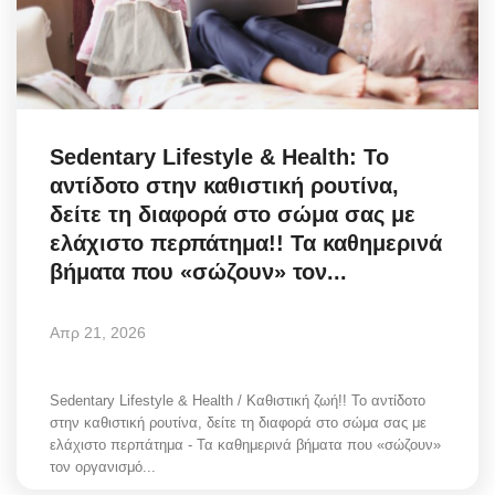
Science & Tech
Aegean Islands
Σεβασμιώτατος Δωρόθεος Β’
Sedentary Lifestyle & Health: Το
αντίδοτο στην καθιστική ρουτίνα,
Cost Of Living Crisis
δείτε τη διαφορά στο σώμα σας με
ελάχιστο περπάτημα!! Τα καθημερινά
Opinion + Analysis
βήματα που «σώζουν» τον...
L’Art des Sens
Απρ 21, 2026
All News
Sedentary Lifestyle & Health / Καθιστική ζωή!! Το αντίδοτο
στην καθιστική ρουτίνα, δείτε τη διαφορά στο σώμα σας με
Local Elections 2023
ελάχιστο περπάτημα - Τα καθημερινά βήματα που «σώζουν»
τον οργανισμό...
About