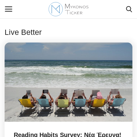
Live Better
Contact Us
Politique
Business
Travel
World
Greece
Reading Habits Survey: Νέα Έρευνα!