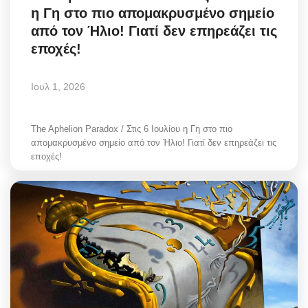
η Γη στο πιο απομακρυσμένο σημείο
Greece
από τον Ήλιο! Γιατί δεν επηρεάζει τις
εποχές!
Entertainment
Arts & Culture
Ιουλ 1, 2026
Mykonos
The Aphelion Paradox / Στις 6 Ιουλίου η Γη στο πιο
απομακρυσμένο σημείο από τον Ήλιο! Γιατί δεν επηρεάζει τις
Mykonos Ticker TV
εποχές!
Sport
Sustainability
Health
In Pictures