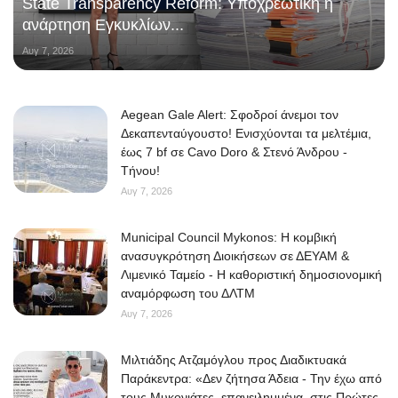
State Transparency Reform: Υποχρεωτική η
ανάρτηση Εγκυκλίων...
Αυγ 7, 2026
Aegean Gale Alert: Σφοδροί άνεμοι τον
Δεκαπενταύγουστο! Ενισχύονται τα μελτέμια,
έως 7 bf σε Cavo Doro & Στενό Άνδρου -
Τήνου!
Αυγ 7, 2026
Municipal Council Mykonos: Η κομβική
ανασυγκρότηση Διοικήσεων σε ΔΕΥΑΜ &
Λιμενικό Ταμείο - Η καθοριστική δημοσιονομική
αναμόρφωση του ΔΛΤΜ
Αυγ 7, 2026
Μιλτιάδης Ατζαμόγλου προς Διαδικτυακά
Παράκεντρα: «Δεν ζήτησα Άδεια - Την έχω από
τους Μυκονιάτες, επανειλημμένα, στις Πρώτες