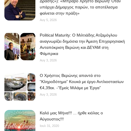
Δράσης»): «Μπράβο Χρήστο Βερώνη! Όταν
υπάρχει Δήμαρχος παρών, το αποτέλεσμα
φαίνεται στην πράξη»
Αυγ 5, 2026
Political Maturity: Ο Μιλτιάδης Ατζαμόγλου
αναγνωρίζει δημόσια την Άμεση Επιχειρησιακή
Ανταπόκριση Βερώνη και ΔΕΥΑΜ στη
Φάμπρικα
Αυγ 3, 2026
O Χρήστος Βερώνης απαντά στο
“Κληροδότημα” Κουκά με έργο Αντλιοστασίων
€4,39εκ. -“Εμείς Μιλάμε με Έργα”
Αυγ 3, 2026
Kαλό μας Μήνα!!! ... ήρθε κιόλας ο
Αύγουστος!!!
Ιουλ 31, 2020