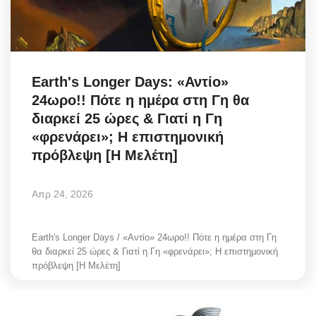
Science & Tech
Aegean Islands
Earth's Longer Days: «Αντίο»
Σεβασμιώτατος Δωρόθεος Β’
24ωρο!! Πότε η ημέρα στη Γη θα
διαρκεί 25 ώρες & Γιατί η Γη
Cost Of Living Crisis
«φρενάρει»; Η επιστημονική
πρόβλεψη [Η Μελέτη]
Opinion + Analysis
Απρ 24, 2026
L’Art des Sens
All News
Earth's Longer Days / «Αντίο» 24ωρο!! Πότε η ημέρα στη Γη
θα διαρκεί 25 ώρες & Γιατί η Γη «φρενάρει»; Η επιστημονική
πρόβλεψη [Η Μελέτη]
Local Elections 2023
About