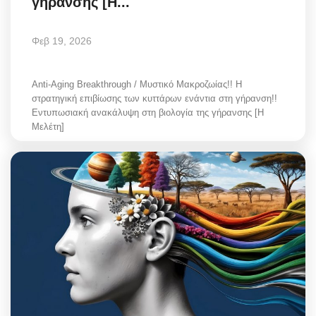
γήρανσης [Η...
Φεβ 19, 2026
Anti-Aging Breakthrough / Μυστικό Μακροζωίας!! Η
στρατηγική επιβίωσης των κυττάρων ενάντια στη γήρανση!!
Εντυπωσιακή ανακάλυψη στη βιολογία της γήρανσης [Η
Μελέτη]