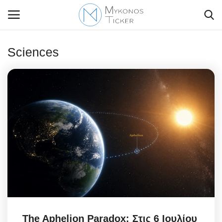
Sciences
Contact Us
Politique
Business
Travel
World
Style Adorés
The Aphelion Paradox: Στις 6 Ιουλίου