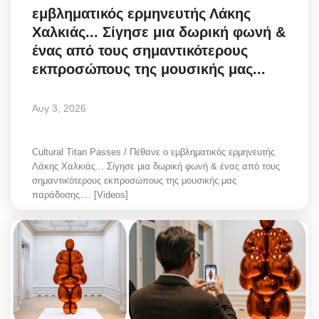
εμβληματικός ερμηνευτής Λάκης
Greece
Χαλκιάς... Σίγησε μια δωρική φωνή &
ένας από τους σημαντικότερους
Entertainment
εκπροσώπους της μουσικής μας...
Arts & Culture
Αυγ 3, 2026
Mykonos
Cultural Titan Passes / Πέθανε ο εμβληματικός ερμηνευτής
Mykonos Ticker TV
Λάκης Χαλκιάς... Σίγησε μια δωρική φωνή & ένας από τους
σημαντικότερους εκπροσώπους της μουσικής μας
Sport
παράδοσης.... [Videos]
Sustainability
Health
In Pictures