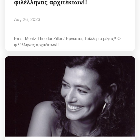
φιλέλληνας αρχιτέκτων!!
Αυγ 26, 2023
Ernst Moritz Theodor Ziller / Ερνέστος Τσίλλερ ο μέγας!! Ο
φιλέλληνας αρχιτέκτων!!