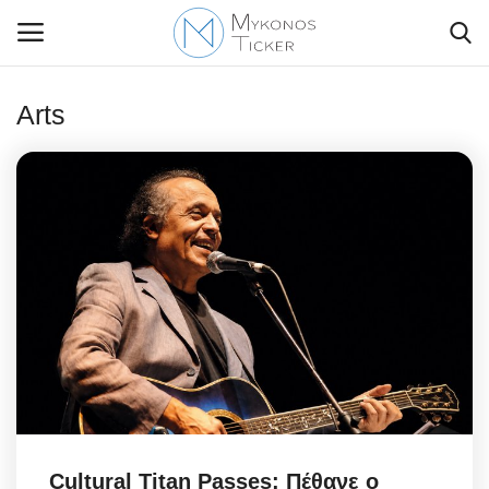
Arts
Contact Us
Politique
Business
Travel
World
Style Adorés
Cultural Titan Passes: Πέθανε ο