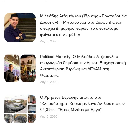
Μιλτιάδης Ατζαμόγλου (Ιδρυτής «Πρωτοβουλία
Δράσης»): «Μπράβο Χρήστο Βερώνη! Όταν
υπάρχει Δήμαρχος παρών, το αποτέλεσμα
φαίνεται στην πράξη»
Αυγ 5, 2026
Political Maturity: Ο Μιλτιάδης Ατζαμόγλου
αναγνωρίζει δημόσια την Άμεση Επιχειρησιακή
Ανταπόκριση Βερώνη και ΔΕΥΑΜ στη
Φάμπρικα
Αυγ 3, 2026
O Χρήστος Βερώνης απαντά στο
“Κληροδότημα” Κουκά με έργο Αντλιοστασίων
€4,39εκ. -“Εμείς Μιλάμε με Έργα”
Αυγ 3, 2026