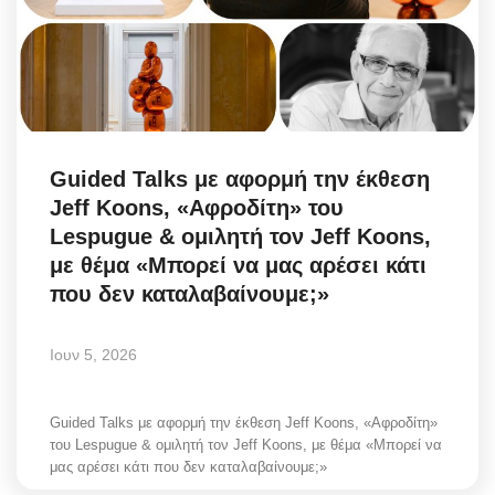
Science & Tech
Aegean Islands
Σεβασμιώτατος Δωρόθεος Β’
Guided Talks με αφορμή την έκθεση
Cost Of Living Crisis
Jeff Koons, «Αφροδίτη» του
Lespugue & ομιλητή τον Jeff Koons,
Opinion + Analysis
με θέμα «Μπορεί να μας αρέσει κάτι
που δεν καταλαβαίνουμε;»
L’Art des Sens
Ιουν 5, 2026
All News
Guided Talks με αφορμή την έκθεση Jeff Koons, «Αφροδίτη»
Local Elections 2023
του Lespugue & ομιλητή τον Jeff Koons, με θέμα «Μπορεί να
μας αρέσει κάτι που δεν καταλαβαίνουμε;»
About