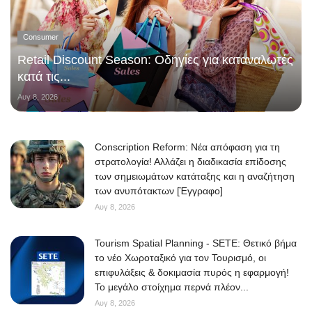
Consumer
Retail Discount Season: Οδηγίες για καταναλωτές
κατά τις...
Αυγ 8, 2026
Conscription Reform: Νέα απόφαση για τη
στρατολογία! Αλλάζει η διαδικασία επίδοσης
των σημειωμάτων κατάταξης και η αναζήτηση
των ανυπότακτων [Έγγραφο]
Αυγ 8, 2026
Tourism Spatial Planning - SETE: Θετικό βήμα
το νέο Χωροταξικό για τον Τουρισμό, οι
επιφυλάξεις & δοκιμασία πυρός η εφαρμογή!
Το μεγάλο στοίχημα περνά πλέον...
Αυγ 8, 2026