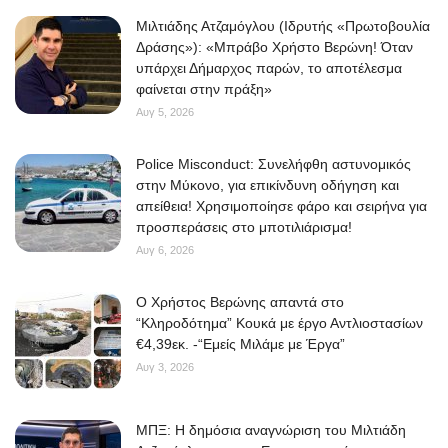
Μιλτιάδης Ατζαμόγλου (Ιδρυτής «Πρωτοβουλία
Δράσης»): «Μπράβο Χρήστο Βερώνη! Όταν
υπάρχει Δήμαρχος παρών, το αποτέλεσμα
φαίνεται στην πράξη»
Αυγ 5, 2026
Police Misconduct: Συνελήφθη αστυνομικός
στην Μύκονο, για επικίνδυνη οδήγηση και
απείθεια! Χρησιμοποίησε φάρο και σειρήνα για
προσπεράσεις στο μποτιλιάρισμα!
Αυγ 6, 2026
O Χρήστος Βερώνης απαντά στο
“Κληροδότημα” Κουκά με έργο Αντλιοστασίων
€4,39εκ. -“Εμείς Μιλάμε με Έργα”
Αυγ 3, 2026
ΜΠΞ: Η δημόσια αναγνώριση του Μιλτιάδη