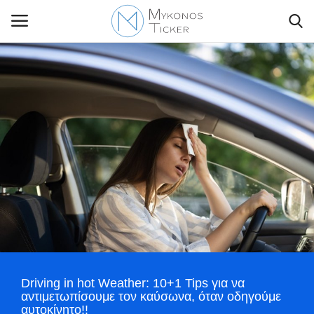
Contact Us
Politique
Business
Travel
World
Driving in hot Weather: 10+1 Tips για να
Greece
αντιμετωπίσουμε τον καύσωνα, όταν οδηγούμε
αυτοκίνητο!!