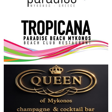
Science & Tech
Aegean Islands
Σεβασμιώτατος Δωρόθεος Β’
Cost Of Living Crisis
Opinion + Analysis
L’Art des Sens
Local Elections 2023
All News
About