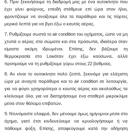
6. Πριν ξεκινήσουμε τη διαδρομή μας με ένα αυτοκίνητο που
έχει γίνει φούρνος, επειδή στάθμευε επί ώρα στον ήλιο,
φροντίζουμε να ανοίξουμε όλα τα παράθυρα και τις πόρτες
μερικά λεπτά για να βγει έξω ο καυτός αέρας.
7. Ρυθμίζουμε σωστά το air condition του οχήματος, ώστε να μη
χτυπά ο αέρας στα σώματα και στα πρόσωπα, ιδιαίτερα όταν
είμαστε ακόμη ιδρωμένοι. Επίσης, δεν βάζουμε τη
θερμοκρασία στο
Low
όταν έχει έξω καύσωνα, αλλά
προτιμούμε να τη ρυθμίζουμε γύρω στους 22 βαθμούς.
8. Αν είναι το αυτοκίνητο πολύ ζεστό, ξεκινάμε για ελάχιστη
ώρα με ανοιχτά παράθυρα και το air condition σε λειτουργία,
για να φύγει γρηγορότερα ο καυτός αέρας και ακολούθως τα
κλείνουμε όλα, για να διατηρήσουμε ένα σταθερό μικροκλίμα
μέσα στον θάλαμο επιβατών.
9. Ντυνόμαστε ελαφρά, δεν μένουμε όμως ημίγυμνοι μέσα στο
όχημα, γιατί έτσι κινδυνεύουμε να κρυολογήσουμε ή να
πάθουμε ψύξη. Επίσης, αποφεύγουμε κατά την οδήγηση