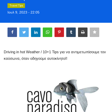
Style Adorés
Travel Tips
Ιουλ 9, 2023 - 22:05
Entertainment
Share
Arts & Culture
Mykonos
Driving in hot Weather / 10+1 Tips για να αντιμετωπίσουμε τον
Mykonos Ticker TV
καύσωνα, όταν οδηγούμε αυτοκίνητο!!
Sport
Health
Sustainability
In Pictures