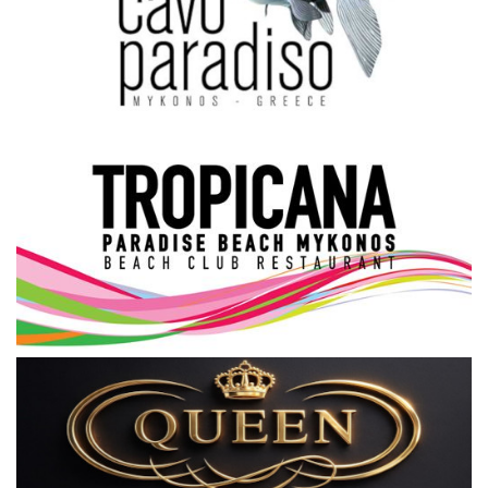
Science & Tech
Aegean Islands
Σεβασμιώτατος Δωρόθεος Β’
Cost Of Living Crisis
Opinion + Analysis
L’Art des Sens
Local Elections 2023
All News
About