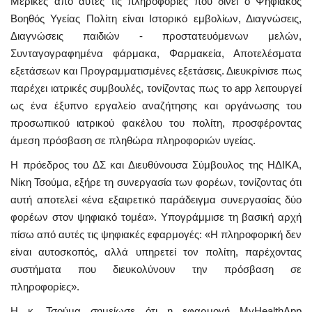
Μερικές από αυτές τις πληροφορίες που δίνει ο Ψηφιακός
Βοηθός Υγείας Πολίτη είναι Ιστορικό εμβολίων, Διαγνώσεις,
Διαγνώσεις παιδιών - προστατευόμενων μελών,
Συνταγογραφημένα φάρμακα, Φαρμακεία, Αποτελέσματα
εξετάσεων και Προγραμματισμένες εξετάσεις. Διευκρίνισε πως
παρέχει ιατρικές συμβουλές, τονίζοντας πως το app λειτουργεί
ως ένα έξυπνο εργαλείο αναζήτησης και οργάνωσης του
προσωπικού ιατρικού φακέλου του πολίτη, προσφέροντας
άμεση πρόσβαση σε πληθώρα πληροφοριών υγείας.
Η πρόεδρος του ΔΣ και Διευθύνουσα Σύμβουλος της ΗΔΙΚΑ,
Νίκη Τσούμα, εξήρε τη συνεργασία των φορέων, τονίζοντας ότι
αυτή αποτελεί «ένα εξαιρετικό παράδειγμα συνεργασίας δύο
φορέων στον ψηφιακό τομέα». Υπογράμμισε τη βασική αρχή
πίσω από αυτές τις ψηφιακές εφαρμογές: «Η πληροφορική δεν
είναι αυτοσκοπός, αλλά υπηρετεί τον πολίτη, παρέχοντας
συστήματα που διευκολύνουν την πρόσβαση σε
πληροφορίες».
Η κ. Τσούμα σημείωσε ότι η εφαρμογή MyHealthApp