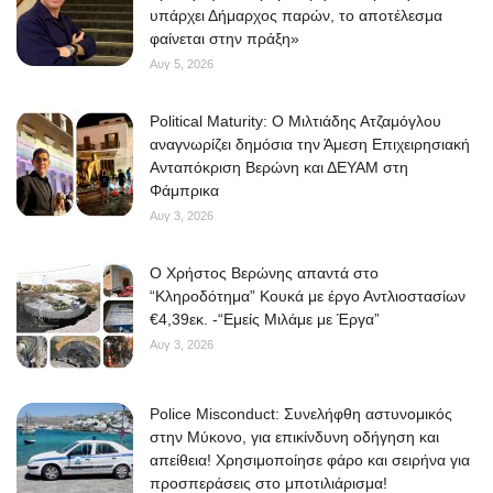
υπάρχει Δήμαρχος παρών, το αποτέλεσμα
φαίνεται στην πράξη»
Αυγ 5, 2026
Political Maturity: Ο Μιλτιάδης Ατζαμόγλου
αναγνωρίζει δημόσια την Άμεση Επιχειρησιακή
Ανταπόκριση Βερώνη και ΔΕΥΑΜ στη
Φάμπρικα
Αυγ 3, 2026
O Χρήστος Βερώνης απαντά στο
“Κληροδότημα” Κουκά με έργο Αντλιοστασίων
€4,39εκ. -“Εμείς Μιλάμε με Έργα”
Αυγ 3, 2026
Police Misconduct: Συνελήφθη αστυνομικός
στην Μύκονο, για επικίνδυνη οδήγηση και
απείθεια! Χρησιμοποίησε φάρο και σειρήνα για
προσπεράσεις στο μποτιλιάρισμα!