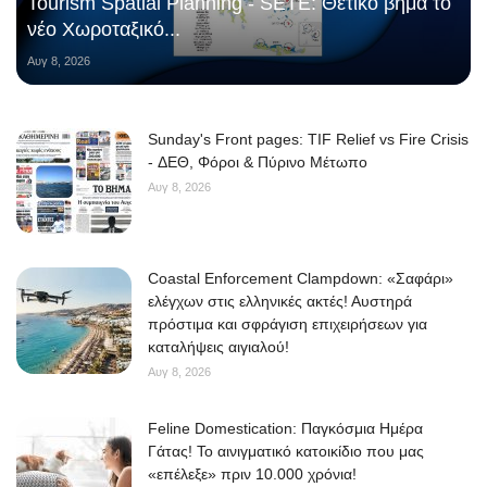
Tourism Spatial Planning - SETE: Θετικό βήμα το
νέο Χωροταξικό...
Αυγ 8, 2026
Sunday's Front pages: TIF Relief vs Fire Crisis
- ΔΕΘ, Φόροι & Πύρινο Μέτωπο
Αυγ 8, 2026
Coastal Enforcement Clampdown: «Σαφάρι»
ελέγχων στις ελληνικές ακτές! Αυστηρά
πρόστιμα και σφράγιση επιχειρήσεων για
καταλήψεις αιγιαλού!
Αυγ 8, 2026
Feline Domestication: Παγκόσμια Ημέρα
Γάτας! Το αινιγματικό κατοικίδιο που μας
«επέλεξε» πριν 10.000 χρόνια!