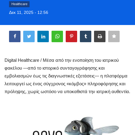
Healthcare
Greece
Δεκ 11, 2025 - 12:56
Entertainment
Share
Arts & Culture
Mykonos
Digital Healthcare / Μέσα από την ενοποίηση του ιατρικού
Mykonos Ticker TV
φακέλου —από το ιστορικό συνταγογράφησης και
εμβολιασμών έως τις διαγνωστικές εξετάσεις— η πλατφόρμα
Sport
λειτουργεί ως ένας σύγχρονος «κόμβος» πληροφόρησης και
πρόληψης, χωρίς ωστόσο να υποκαθιστά την ιατρική αυθεντία.
Sustainability
Health
In Pictures