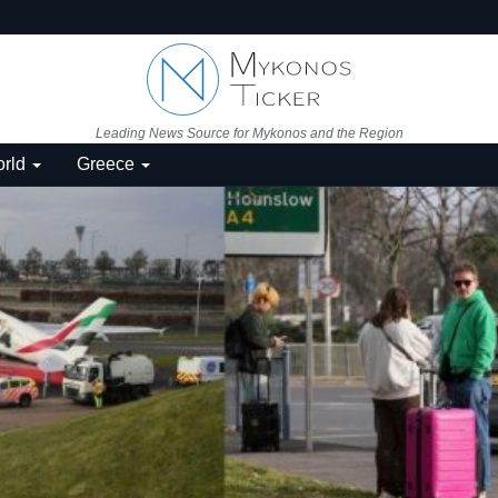
Leading News Source for Mykonos and the Region
rld
Greece