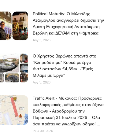
Political Maturity: Ο Μιλτιάδης
Ατζαμόγλου αναγνωρίζει δημόσια την
Άμεση Επιχειρησιακή Ανταπόκριση
Βερώνη και ΔΕΥΑΜ στη Φάμπρικα
Αυγ 3, 2026
O Χρήστος Βερώνης απαντά στο
“Κληροδότημα” Κουκά με έργο
Αντλιοστασίων €4,39εκ. -“Εμείς
Μιλάμε με Έργα”
Αυγ 3, 2026
Traffic Alert - Μύκονος: Προσωρινές
κυκλοφοριακές ρυθμίσεις στον άξονα
Βόθωνα - Αεροδρομίου την
Παρασκευή 31 Ιουλίου 2026 – Όλα
όσα πρέπει να γνωρίζουν οδηγοί,...
Ιουλ 30, 2026