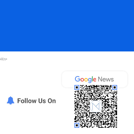
ράξη»