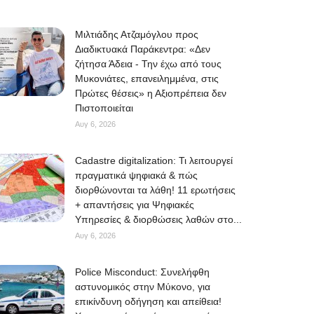
Μιλτιάδης Ατζαμόγλου προς
Διαδικτυακά Παράκεντρα: «Δεν
ζήτησα Άδεια - Την έχω από τους
Μυκονιάτες, επανειλημμένα, στις
Πρώτες θέσεις» η Αξιοπρέπεια δεν
Πιστοποιείται
Αυγ 6, 2026
Cadastre digitalization: Τι λειτουργεί
πραγματικά ψηφιακά & πώς
διορθώνονται τα λάθη! 11 ερωτήσεις
+ απαντήσεις για Ψηφιακές
Υπηρεσίες & διορθώσεις λαθών στο...
Αυγ 6, 2026
Police Misconduct: Συνελήφθη
αστυνομικός στην Μύκονο, για
επικίνδυνη οδήγηση και απείθεια!