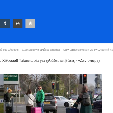
ά στο Χίθροου!! Ταλαιπωρία για χιλιάδες επιβάτες - «Δεν υπάρχει ένδειξη για εγκληματική π
το Χίθροου!! Ταλαιπωρία για χιλιάδες επιβάτες - «Δεν υπάρχει