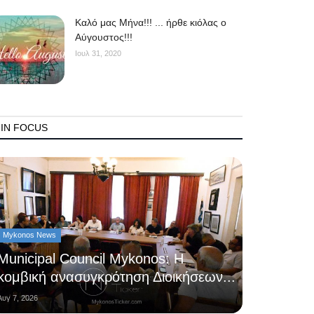
Kαλό μας Μήνα!!! ... ήρθε κιόλας ο
Αύγουστος!!!
Ιουλ 31, 2020
IN FOCUS
Mykonos News
Municipal Council Mykonos: Η
κομβική ανασυγκρότηση Διοικήσεων...
Αυγ 7, 2026