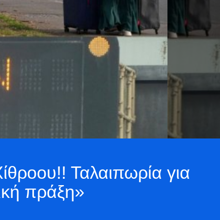
Χίθροου!! Ταλαιπωρία για
τική πράξη»