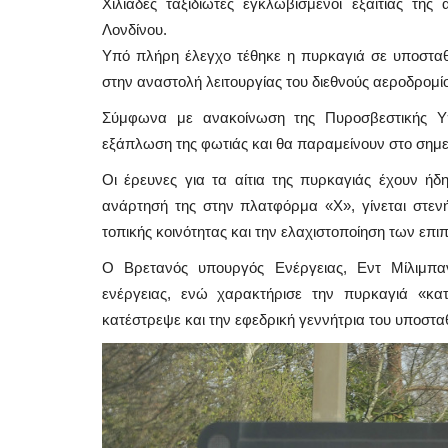
Χιλιάδες ταξιδιώτες εγκλωβισμένοι εξαιτίας της
Λονδίνου.
Υπό πλήρη έλεγχο τέθηκε η πυρκαγιά σε υποσταθμ
στην αναστολή λειτουργίας του διεθνούς αεροδρομί
Σύμφωνα με ανακοίνωση της Πυροσβεστικής Υπ
εξάπλωση της φωτιάς και θα παραμείνουν στο σημείο
Οι έρευνες για τα αίτια της πυρκαγιάς έχουν ήδ
ανάρτησή της στην πλατφόρμα «X», γίνεται στενή
τοπικής κοινότητας και την ελαχιστοποίηση των επ
Ο Βρετανός υπουργός Ενέργειας, Εντ Μίλιμπαντ
ενέργειας, ενώ χαρακτήρισε την πυρκαγιά «κ
κατέστρεψε και την εφεδρική γεννήτρια του υποστα