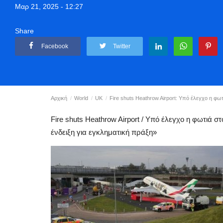
Μαρ 21, 2025 - 12:27
Share
Facebook
Twitter
Αρχική
World
UK
Fire shuts Heathrow Airport: Υπό έλεγχο η φωτι
Fire shuts Heathrow Airport / Υπό έλεγχο η φωτιά σ
ένδειξη για εγκληματική πράξη»