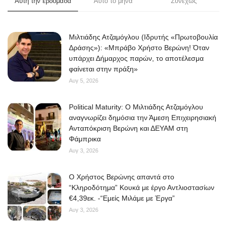
Αυτή την εβδομάδα
Αυτο το μηνα
Συνεχώς
Μιλτιάδης Ατζαμόγλου (Ιδρυτής «Πρωτοβουλία
Δράσης»): «Μπράβο Χρήστο Βερώνη! Όταν
υπάρχει Δήμαρχος παρών, το αποτέλεσμα
φαίνεται στην πράξη»
Αυγ 5, 2026
Political Maturity: Ο Μιλτιάδης Ατζαμόγλου
αναγνωρίζει δημόσια την Άμεση Επιχειρησιακή
Ανταπόκριση Βερώνη και ΔΕΥΑΜ στη
Φάμπρικα
Αυγ 3, 2026
O Χρήστος Βερώνης απαντά στο
“Κληροδότημα” Κουκά με έργο Αντλιοστασίων
€4,39εκ. -“Εμείς Μιλάμε με Έργα”
Αυγ 3, 2026