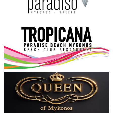
Science & Tech
Aegean Islands
Σεβασμιώτατος Δωρόθεος Β’
Cost Of Living Crisis
Opinion + Analysis
L’Art des Sens
All News
Local Elections 2023
About