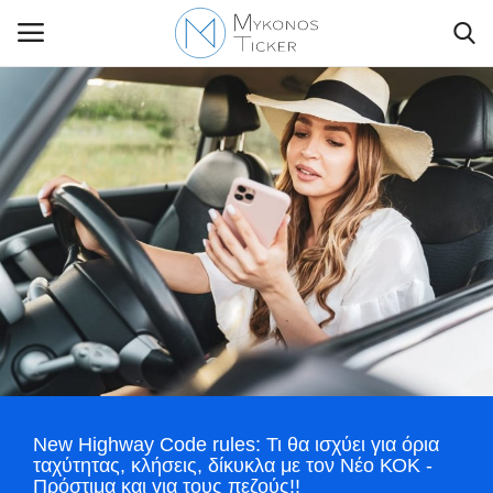
Contact Us
Politique
Business
Travel
World
New Highway Code rules: Τι θα ισχύει για όρια
Style Adorés
ταχύτητας, κλήσεις, δίκυκλα με τον Νέο ΚΟΚ -
Πρόστιμα και για τους πεζούς!!