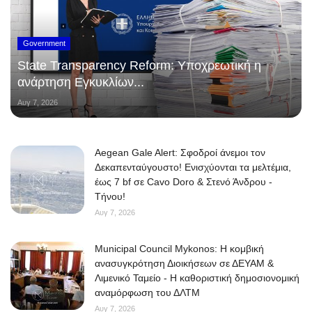
Government
State Transparency Reform: Υποχρεωτική η
ανάρτηση Εγκυκλίων...
Αυγ 7, 2026
Aegean Gale Alert: Σφοδροί άνεμοι τον
Δεκαπενταύγουστο! Ενισχύονται τα μελτέμια,
έως 7 bf σε Cavo Doro & Στενό Άνδρου -
Τήνου!
Αυγ 7, 2026
Municipal Council Mykonos: Η κομβική
ανασυγκρότηση Διοικήσεων σε ΔΕΥΑΜ &
Λιμενικό Ταμείο - Η καθοριστική δημοσιονομική
αναμόρφωση του ΔΛΤΜ
Αυγ 7, 2026