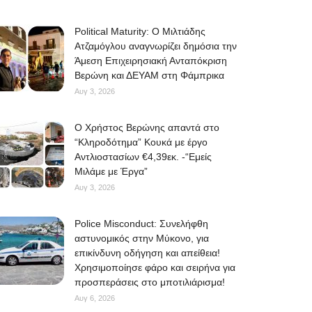
Political Maturity: Ο Μιλτιάδης
Ατζαμόγλου αναγνωρίζει δημόσια την
Άμεση Επιχειρησιακή Ανταπόκριση
Βερώνη και ΔΕΥΑΜ στη Φάμπρικα
Αυγ 3, 2026
O Χρήστος Βερώνης απαντά στο
“Κληροδότημα” Κουκά με έργο
Αντλιοστασίων €4,39εκ. -“Εμείς
Μιλάμε με Έργα”
Αυγ 3, 2026
Police Misconduct: Συνελήφθη
αστυνομικός στην Μύκονο, για
επικίνδυνη οδήγηση και απείθεια!
Χρησιμοποίησε φάρο και σειρήνα για
προσπεράσεις στο μποτιλιάρισμα!
Αυγ 6, 2026