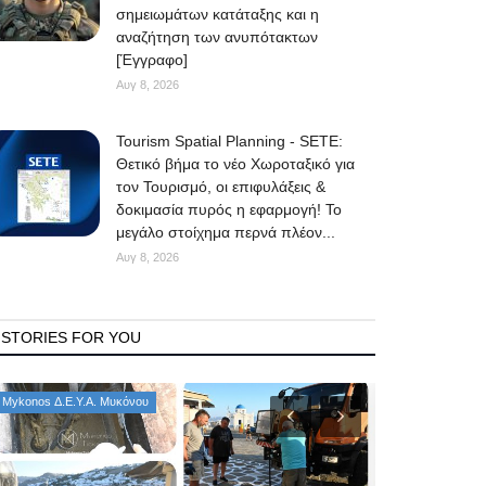
σημειωμάτων κατάταξης και η
αναζήτηση των ανυπότακτων
[Έγγραφο]
Αυγ 8, 2026
Tourism Spatial Planning - SETE:
Θετικό βήμα το νέο Χωροταξικό για
τον Τουρισμό, οι επιφυλάξεις &
δοκιμασία πυρός η εφαρμογή! Το
μεγάλο στοίχημα περνά πλέον...
Αυγ 8, 2026
STORIES FOR YOU
Mykonos Δ.Ε.Υ.Α. Μυκόνου
Consumer