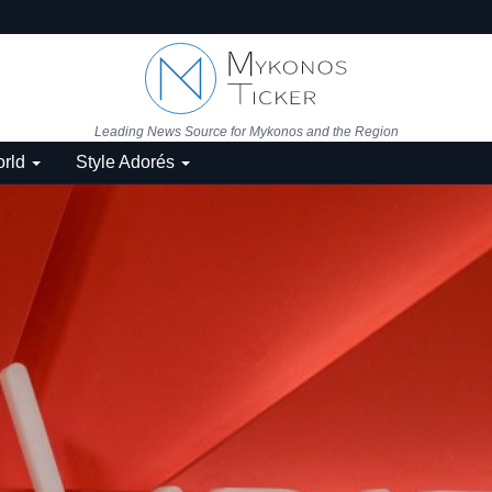
Leading News Source for Mykonos and the Region
rld
Style Adorés