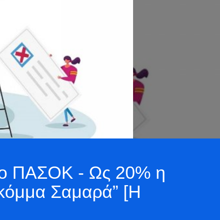
 το ΠΑΣΟΚ - Ως 20% η
“κόμμα Σαμαρά” [Η