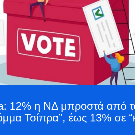
rata: 12% η ΝΔ μπροστά από
κόμμα Τσίπρα”, έως 13% σε 