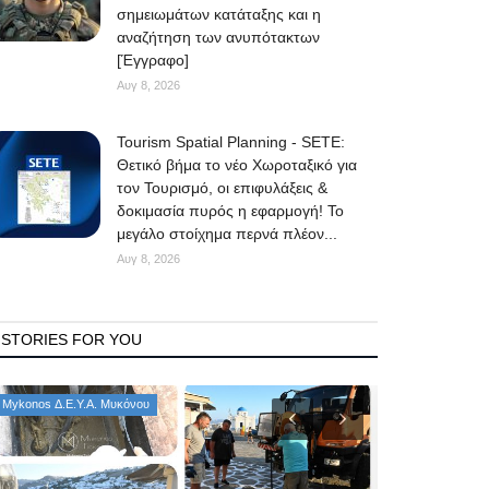
σημειωμάτων κατάταξης και η
αναζήτηση των ανυπότακτων
[Έγγραφο]
Αυγ 8, 2026
Tourism Spatial Planning - SETE:
Θετικό βήμα το νέο Χωροταξικό για
τον Τουρισμό, οι επιφυλάξεις &
δοκιμασία πυρός η εφαρμογή! Το
μεγάλο στοίχημα περνά πλέον...
Αυγ 8, 2026
STORIES FOR YOU
Mykonos Δ.Ε.Υ.Α. Μυκόνου
Consumer