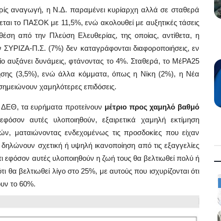
ρίς αναγωγή, η Ν.Δ. παραμένει κυρίαρχη αλλά σε σταθερά
ζεται το ΠΑΣΟΚ με 11,5%, ενώ ακολουθεί με αυξητικές τάσεις
έση από την Πλεύση Ελευθερίας, της οποίας, αντίθετα, η
ον ΣΥΡΙΖΑ-Π.Σ. (7%) δεν καταγράφονται διαφοροποιήσεις, εν
οίο αυξάνει δυνάμεις, φτάνοντας το 4%. Σταθερά, το ΜέΡΑ25
σης (3,5%), ενώ άλλα κόμματα, όπως η Νίκη (2%), η Νέα
 σημειώνουν χαμηλότερες επιδόσεις.
 ΔΕΘ, τα ευρήματα προτείνουν
μέτριο προς χαμηλό βαθμό
 εφόσον αυτές υλοποιηθούν, εξαιρετικά χαμηλή εκτίμηση
τών, ματαιώνοντας ενδεχομένως τις προσδοκίες που είχαν
 δηλώνουν σχετική ή υψηλή ικανοποίηση από τις εξαγγελίες
ι εφόσον αυτές υλοποιηθούν η ζωή τους θα βελτιωθεί πολύ ή
ι θα βελτιωθεί λίγο στο 25%, με αυτούς που ισχυρίζονται ότι
Law & Justice
υν το 60%.