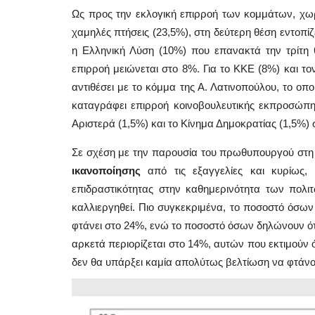
Ως προς την εκλογική επιρροή των κομμάτων, χω
χαμηλές πτήσεις (23,5%), στη δεύτερη θέση εντοπί
η Ελληνική Λύση (10%) που επανακτά την τρίτη θ
επιρροή μειώνεται στο 8%. Για το ΚΚΕ (8%) και τ
αντιθέσει με το κόμμα της Α. Λατινοπούλου, το οπ
καταγράφει επιρροή κοινοβουλευτικής εκπροσώπη
Αριστερά (1,5%) και το Κίνημα Δημοκρατίας (1,5%)
Σε σχέση με την παρουσία του πρωθυπουργού στη
ικανοποίησης
από τις εξαγγελίες και κυρίως,
επιδραστικότητας στην καθημερινότητα των πολι
καλλιεργηθεί. Πιο συγκεκριμένα, το ποσοστό όσων
φτάνει στο 24%, ενώ το ποσοστό όσων δηλώνουν ότ
αρκετά περιορίζεται στο 14%, αυτών που εκτιμούν ότ
Frontpages
δεν θα υπάρξει καμία απολύτως βελτίωση να φτάνο