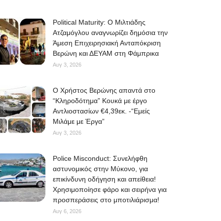
Political Maturity: Ο Μιλτιάδης
Ατζαμόγλου αναγνωρίζει δημόσια την
Άμεση Επιχειρησιακή Ανταπόκριση
Βερώνη και ΔΕΥΑΜ στη Φάμπρικα
Αυγ 3, 2026
O Χρήστος Βερώνης απαντά στο
“Κληροδότημα” Κουκά με έργο
Αντλιοστασίων €4,39εκ. -“Εμείς
Μιλάμε με Έργα”
Αυγ 3, 2026
Police Misconduct: Συνελήφθη
αστυνομικός στην Μύκονο, για
επικίνδυνη οδήγηση και απείθεια!
Χρησιμοποίησε φάρο και σειρήνα για
προσπεράσεις στο μποτιλιάρισμα!
Αυγ 6, 2026