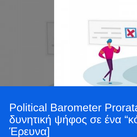
Political Barometer Pro
δυνητική ψήφος σε ένα “
Έρευνα]