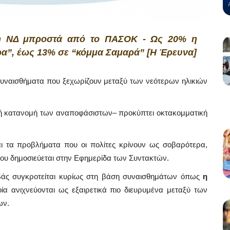
2% η ΝΔ μπροστά από το ΠΑΣΟΚ - Ως 20% η
ρα”, έως 13% σε “κόμμα Σαμαρά” [Η Έρευνα]
 συναισθήματα που ξεχωρίζουν μεταξύ των νεότερων ηλικιών
κή κατανομή των αναποφάσιστων– προκύπτει οκτακομματική
ι τα προβλήματα που οι πολίτες κρίνουν ως σοβαρότερα,
που δημοσιεύεται στην Εφημερίδα των Συντακτών.
μβάς συγκροτείται κυρίως στη βάση συναισθημάτων όπως
η
ία ανιχνεύονται ως εξαιρετικά πιο διευρυμένα μεταξύ των
ων.