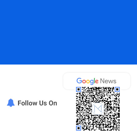
κόμμα Σαμαρά” [Η Έρευνα]