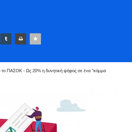
ΝΔ μπροστά από το ΠΑΣΟΚ - Ως 20% η δυνητική ψήφος σε ένα “κόμμα Τσίπρα”, έως 13% σε “
πό το ΠΑΣΟΚ - Ως 20% η δυνητική ψήφος σε ένα “κόμμα