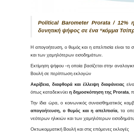
Political Barometer Prorata / 1
δυνητική ψήφος σε ένα “κόμμα Τσίπ
Η απογοήτευση, ο θυμός και η απελπισία είναι τα
και των χαμηλότερων εισοδημάτων.
Εκτίμηση ψήφου –η οποία βασίζεται στην αναλογι
Βουλή σε περίπτωση εκλογών
Ακρίβεια, διαφθορά και έλλειψη διαφάνειας
είνα
όπως καταδεικνύει
η δημοσκόπηση της Prorata
, 
Την ίδια ώρα, ο κοινωνικός συναισθηματικός κα
απογοήτευση, ο θυμός και η απελπισία,
τα οπο
νεότερων ηλικιών και των χαμηλότερων εισοδημάτ
Οκτωκομματική Βουλή και στις επόμενες εκλογές