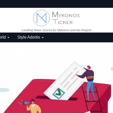
Leading News Source for Mykonos and the Region
rld
Style Adorés