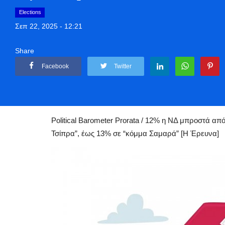
Elections
Σεπ 22, 2025 - 12:21
Share
Facebook
Twitter
Αρχική
Politique
Elections
Political Barometer Prorata: 12% η 
Political Barometer Prorata / 12% η ΝΔ μπροστά α
Τσίπρα”, έως 13% σε “κόμμα Σαμαρά” [Η Έρευνα]