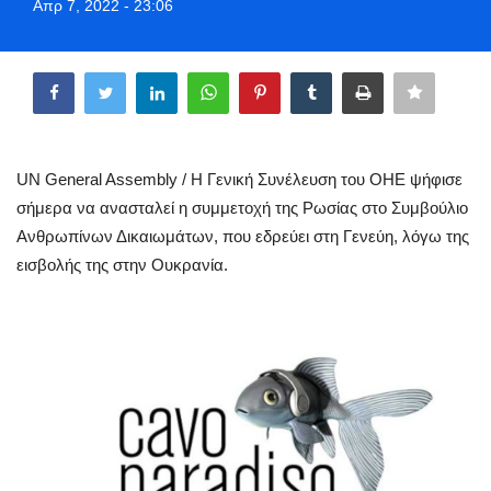
Απρ 7, 2022 - 23:06
Greece
Share
Entertainment
Arts & Culture
UN General Assembly / Η Γενική Συνέλευση του ΟΗΕ ψήφισε
Mykonos
σήμερα να ανασταλεί η συμμετοχή της Ρωσίας στο Συμβούλιο
Ανθρωπίνων Δικαιωμάτων, που εδρεύει στη Γενεύη, λόγω της
Mykonos Ticker TV
εισβολής της στην Ουκρανία.
Sport
Sustainability
Health
In Pictures