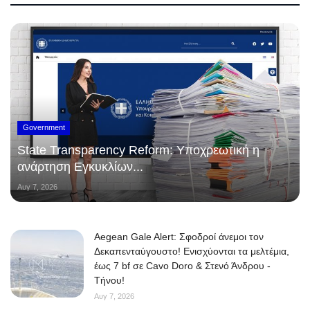
Government
State Transparency Reform: Υποχρεωτική η
ανάρτηση Εγκυκλίων...
Αυγ 7, 2026
Aegean Gale Alert: Σφοδροί άνεμοι τον
Δεκαπενταύγουστο! Ενισχύονται τα μελτέμια,
έως 7 bf σε Cavo Doro & Στενό Άνδρου -
Τήνου!
Αυγ 7, 2026