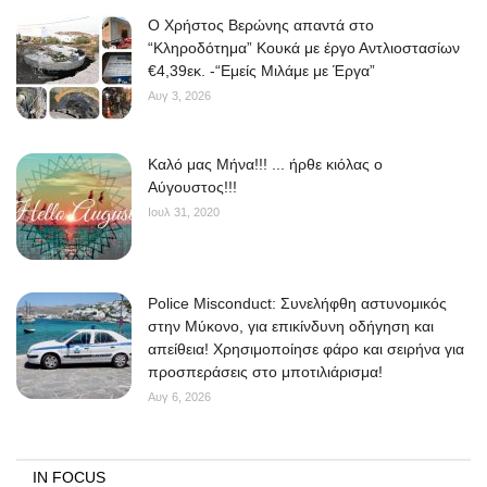
O Χρήστος Βερώνης απαντά στο
“Κληροδότημα” Κουκά με έργο Αντλιοστασίων
€4,39εκ. -“Εμείς Μιλάμε με Έργα”
Αυγ 3, 2026
Kαλό μας Μήνα!!! ... ήρθε κιόλας ο
Αύγουστος!!!
Ιουλ 31, 2020
Police Misconduct: Συνελήφθη αστυνομικός
στην Μύκονο, για επικίνδυνη οδήγηση και
απείθεια! Χρησιμοποίησε φάρο και σειρήνα για
προσπεράσεις στο μποτιλιάρισμα!
Αυγ 6, 2026
IN FOCUS