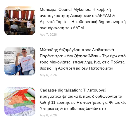
Municipal Council Mykonos: Η κομβική
ανασυγκρότηση Διοικήσεων σε ΔΕΥΑΜ &
Λιμενικό Ταμείο - Η καθοριστική δημοσιονομική
αναμόρφωση του ΔΛΤΜ
Αυγ 7, 2026
Μιλτιάδης Ατζαμόγλου προς Διαδικτυακά
Παράκεντρα: «Δεν ζήτησα Άδεια - Την έχω από
τους Μυκονιάτες, επανειλημμένα, στις Πρώτες
θέσεις» η Αξιοπρέπεια δεν Πιστοποιείται
Αυγ 6, 2026
Cadastre digitalization: Τι λειτουργεί
πραγματικά ψηφιακά & πώς διορθώνονται τα
λάθη! 11 ερωτήσεις + απαντήσεις για Ψηφιακές
Υπηρεσίες & διορθώσεις λαθών στο...
Αυγ 6, 2026