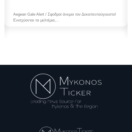
Aegean Gale Alert / Σφοδροί άνεμοι τον Δεκαπενταύγουστο!
Ενισχύονται τα μελτέμια,...