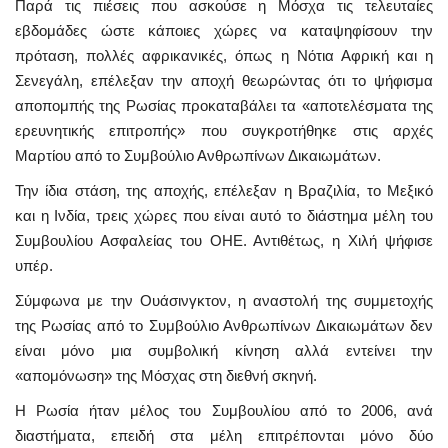
Παρά τις πιέσεις που ασκούσε η Μόσχα τις τελευταίες
εβδομάδες ώστε κάποιες χώρες να καταψηφίσουν την
πρόταση, πολλές αφρικανικές, όπως η Νότια Αφρική και η
Σενεγάλη, επέλεξαν την αποχή θεωρώντας ότι το ψήφισμα
αποπομπής της Ρωσίας προκαταβάλει τα «αποτελέσματα της
ερευνητικής επιτροπής» που συγκροτήθηκε στις αρχές
Μαρτίου από το Συμβούλιο Ανθρωπίνων Δικαιωμάτων.
Την ίδια στάση, της αποχής, επέλεξαν η Βραζιλία, το Μεξικό
και η Ινδία, τρεις χώρες που είναι αυτό το διάστημα μέλη του
Συμβουλίου Ασφαλείας του ΟΗΕ. Αντιθέτως, η Χιλή ψήφισε
υπέρ.
Σύμφωνα με την Ουάσινγκτον, η αναστολή της συμμετοχής
της Ρωσίας από το Συμβούλιο Ανθρωπίνων Δικαιωμάτων δεν
είναι μόνο μια συμβολική κίνηση αλλά εντείνει την
«απομόνωση» της Μόσχας στη διεθνή σκηνή.
Η Ρωσία ήταν μέλος του Συμβουλίου από το 2006, ανά
διαστήματα, επειδή στα μέλη επιτρέπονται μόνο δύο