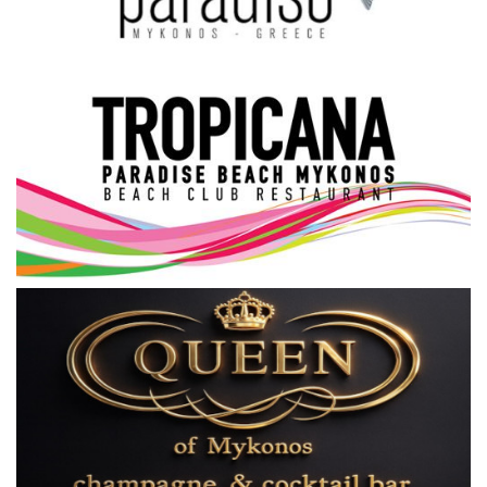
Science & Tech
Aegean Islands
Σεβασμιώτατος Δωρόθεος Β’
Cost Of Living Crisis
Opinion + Analysis
L’Art des Sens
All News
Local Elections 2023
About